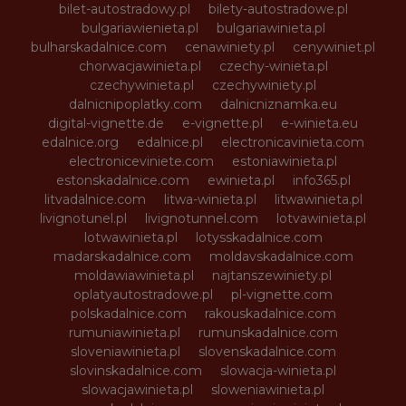
bilet-autostradowy.pl
bilety-autostradowe.pl
bulgariawienieta.pl
bulgariawinieta.pl
bulharskadalnice.com
cenawiniety.pl
cenywiniet.pl
chorwacjawinieta.pl
czechy-winieta.pl
czechywinieta.pl
czechywiniety.pl
dalnicnipoplatky.com
dalnicniznamka.eu
digital-vignette.de
e-vignette.pl
e-winieta.eu
edalnice.org
edalnice.pl
electronicavinieta.com
electroniceviniete.com
estoniawinieta.pl
estonskadalnice.com
ewinieta.pl
info365.pl
litvadalnice.com
litwa-winieta.pl
litwawinieta.pl
livignotunel.pl
livignotunnel.com
lotvawinieta.pl
lotwawinieta.pl
lotysskadalnice.com
madarskadalnice.com
moldavskadalnice.com
moldawiawinieta.pl
najtanszewiniety.pl
oplatyautostradowe.pl
pl-vignette.com
polskadalnice.com
rakouskadalnice.com
rumuniawinieta.pl
rumunskadalnice.com
sloveniawinieta.pl
slovenskadalnice.com
slovinskadalnice.com
slowacja-winieta.pl
slowacjawinieta.pl
sloweniawinieta.pl