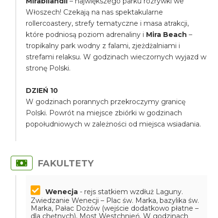
Mirabilandii
– największego parku rozrywki we
Włoszech! Czekają na nas spektakularne
rollercoastery, strefy tematyczne i masa atrakcji,
które podniosą poziom adrenaliny i
Mira Beach
–
tropikalny park wodny z falami, zjeżdżalniami i
strefami relaksu. W godzinach wieczornych wyjazd w
stronę Polski.
DZIEŃ 10
W godzinach porannych przekroczymy granicę
Polski. Powrót na miejsce zbiórki w godzinach
popołudniowych w zależności od miejsca wsiadania.
FAKULTETY
Wenecja
- rejs statkiem wzdłuż Laguny.
Zwiedzanie Wenecji – Plac św. Marka, bazylika św.
Marka, Pałac Dożów (wejście dodatkowo płatne –
dla chętnych), Most Westchnień. W godzinach