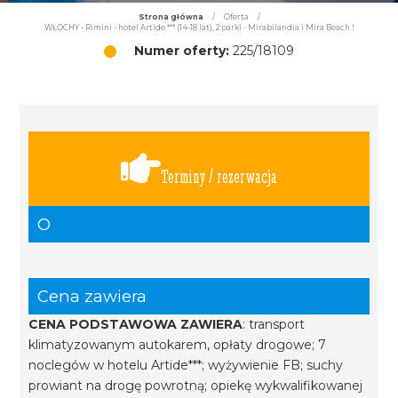
Strona główna
/
Oferta
/
WŁOCHY - Rimini - hotel Artide *** (14-18 lat), 2 parki - Mirabilandia i Mira Beach !
Numer oferty:
225/18109
Terminy / rezerwacja
O
Cena zawiera
CENA PODSTAWOWA ZAWIERA
: transport
klimatyzowanym autokarem, opłaty drogowe; 7
noclegów w hotelu Artide***; wyżywienie FB; suchy
prowiant na drogę powrotną; opiekę wykwalifikowanej