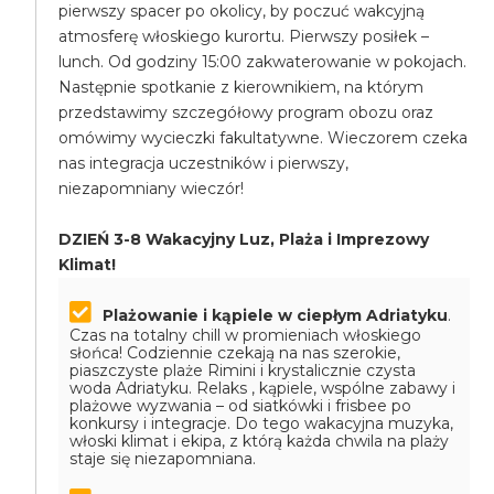
pierwszy spacer po okolicy, by poczuć wakcyjną
atmosferę włoskiego kurortu. Pierwszy posiłek –
lunch. Od godziny 15:00 zakwaterowanie w pokojach.
Następnie spotkanie z kierownikiem, na którym
przedstawimy szczegółowy program obozu oraz
omówimy wycieczki fakultatywne. Wieczorem czeka
nas integracja uczestników i pierwszy,
niezapomniany wieczór!
DZIEŃ 3-8 Wakacyjny Luz, Plaża i Imprezowy
Klimat!
Plażowanie i kąpiele w ciepłym Adriatyku
.
Czas na totalny chill w promieniach włoskiego
słońca! Codziennie czekają na nas szerokie,
piaszczyste plaże Rimini i krystalicznie czysta
woda Adriatyku. Relaks , kąpiele, wspólne zabawy i
plażowe wyzwania – od siatkówki i frisbee po
konkursy i integracje. Do tego wakacyjna muzyka,
włoski klimat i ekipa, z którą każda chwila na plaży
staje się niezapomniana.