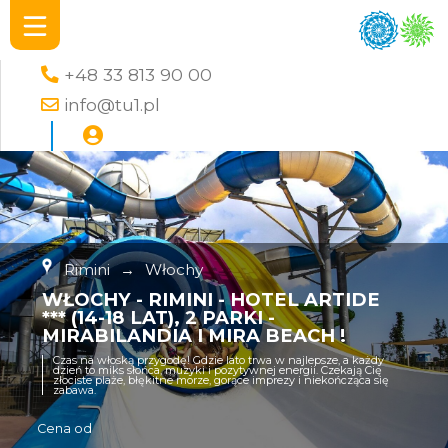
+48 33 813 90 00
info@tu1.pl
Rimini
→
Włochy
WŁOCHY - RIMINI - HOTEL ARTIDE
*** (14-18 LAT), 2 PARKI -
MIRABILANDIA I MIRA BEACH !
Czas na włoską przygodę! Gdzie lato trwa w najlepsze, a każdy
dzień to miks słońca, muzyki i pozytywnej energii. Czekają Cię
złociste plaże, błękitne morze, gorące imprezy i niekończąca się
zabawa.
Cena od