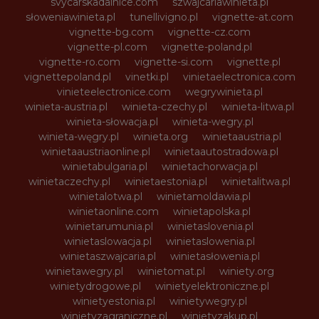
svycarskadalnice.com
szwajcariawinieta.pl
słoweniawinieta.pl
tunellivigno.pl
vignette-at.com
vignette-bg.com
vignette-cz.com
vignette-pl.com
vignette-poland.pl
vignette-ro.com
vignette-si.com
vignette.pl
vignettepoland.pl
vinetki.pl
vinietaelectronica.com
vinieteelectronice.com
wegrywinieta.pl
winieta-austria.pl
winieta-czechy.pl
winieta-litwa.pl
winieta-słowacja.pl
winieta-wegry.pl
winieta-węgry.pl
winieta.org
winietaaustria.pl
winietaaustriaonline.pl
winietaautostradowa.pl
winietabulgaria.pl
winietachorwacja.pl
winietaczechy.pl
winietaestonia.pl
winietalitwa.pl
winietalotwa.pl
winietamoldawia.pl
winietaonline.com
winietapolska.pl
winietarumunia.pl
winietaslovenia.pl
winietaslowacja.pl
winietaslowenia.pl
winietaszwajcaria.pl
winietasłowenia.pl
winietawegry.pl
winietomat.pl
winiety.org
winietydrogowe.pl
winietyelektroniczne.pl
winietyestonia.pl
winietywegry.pl
winietyzagraniczne.pl
winietyzakup.pl