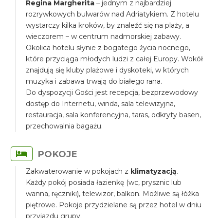
Regina Margherita
– jednym z najbardziej
rozrywkowych bulwarów nad Adriatykiem. Z hotelu
wystarczy kilka kroków, by znaleźć się na plaży, a
wieczorem – w centrum nadmorskiej zabawy.
Okolica hotelu słynie z bogatego życia nocnego,
które przyciąga młodych ludzi z całej Europy. Wokół
znajdują się kluby plażowe i dyskoteki, w których
muzyka i zabawa trwają do białego rana.
Do dyspozycji Gości jest recepcja, bezprzewodowy
dostęp do Internetu, winda, sala telewizyjna,
restauracja, sala konferencyjna, taras, odkryty basen,
przechowalnia bagażu.
POKOJE
Zakwaterowanie w pokojach z
klimatyzacją
.
Każdy pokój posiada łazienkę (wc, prysznic lub
wanna, ręczniki), telewizor, balkon. Możliwe są łóżka
piętrowe. Pokoje przydzielane są przez hotel w dniu
przyjazdu grupy.