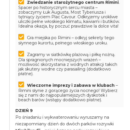
Zwiedzanie starożytnego centrum Rimini
.
Spacer po historycznym sercu miasta –
zobaczymy Łuk Augusta, Most Tyberiusza i
tętniący życiem Plac Cavour. Odkryjemy urokliwe
uliczki pełne włoskiego klimatu, kawiarni i butików.
Idealna okazja, by poczuć prawdziwe la dolce vita!
Gra miejska po Rimini – odkryj sekrety tego
słynnego kurortu, pełnego włoskiego uroku.
Zagramy w siatkówkę plażową i piłkę nożną.
Dla spragnionych mocniejszych wrażeń –
możliwość skorzystania z wodnych atrakcji takich
jak skutery wodne czy parasailing (dodatkowo
płatne).
Wieczorne imprezy i zabawa w klubach
–
Rimini słynie z gorącego życia nocnego! Wybierz
się z nami do najpopularniejszych dyskotek i
beach barów (wstępy dodatkowo płatne).
DZIEŃ 9
Po śniadaniu i wykwaterowaniu wyruszamy na
niezapomniany dzień do dwóch parków rozrywki