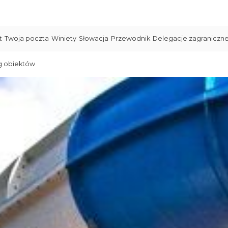
t
Twoja poczta
Winiety
Słowacja
Przewodnik
Delegacje zagraniczn
g obiektów