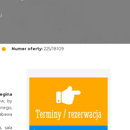
i
Numer oferty:
225/18109
Regina
ów, by
cnego,
Terminy / rezerwacja
zabawa
, sala