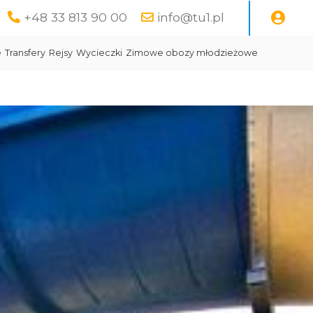
+48 33 813 90 00
info@tu1.pl
e
Transfery
Rejsy
Wycieczki
Zimowe obozy młodzieżowe