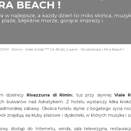
RA BEACH !
a w najlepsze, a każdy dzień to miks słońca, muzyk
te plaże, błękitne morze, gorące imprezy i
CHY - Rimini - hotel Artide *** (14-18 lat), 2 parki - Mirabilandia i Mira Beach !
em dzielnicy
Rivazzurra di Rimin
i, tuż przy słynnej
Viale 
h bulwarów nad Adriatykiem. Z hotelu wystarczy kilka krok
admorskiej zabawy. Okolica hotelu słynie z bogatego życia no
kół znajdują się kluby plażowe i dyskoteki, w których muzyka i 
wy dostęp do Internetu, winda, sala telewizyjna, restauracja