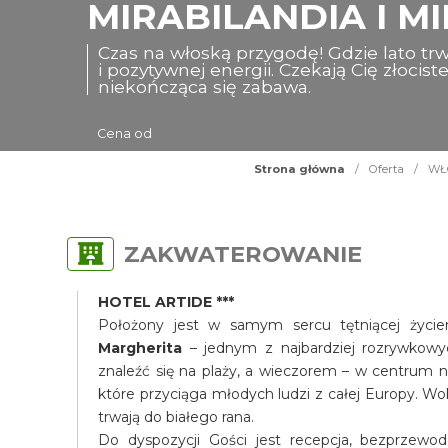
MIRABILANDIA I MI
Czas na włoską przygodę! Gdzie lato trw
i pozytywnej energii. Czekają Cię złocis
niekończąca się zabawa.
Cena od
Strona główna
/
Oferta
/
WŁO
ZAKWATEROWANIE
HOTEL ARTIDE ***
Położony jest w samym sercu tętniącej życi
Margherita
– jednym z najbardziej rozrywkowyc
znaleźć się na plaży, a wieczorem – w centrum n
które przyciąga młodych ludzi z całej Europy. Wo
trwają do białego rana.
Do dyspozycji Gości jest recepcja, bezprzewodo