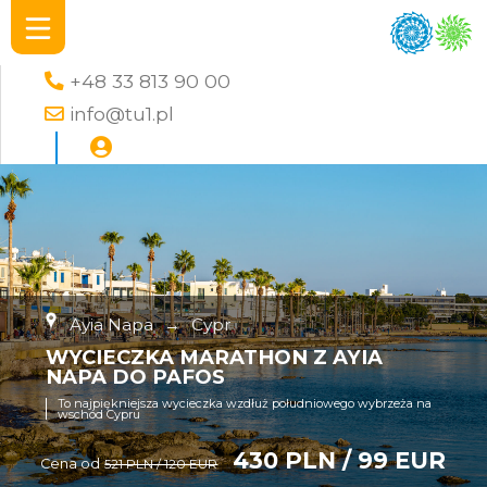
+48 33 813 90 00
info@tu1.pl
Ayia Napa
→
Cypr
WYCIECZKA MARATHON Z AYIA
NAPA DO PAFOS
To najpiękniejsza wycieczka wzdłuż południowego wybrzeża na
wschód Cypru
430 PLN / 99 EUR
Cena od
521 PLN / 120 EUR