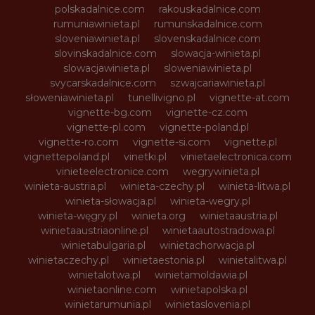
polskadalnice.com
rakouskadalnice.com
rumuniawinieta.pl
rumunskadalnice.com
sloveniawinieta.pl
slovenskadalnice.com
slovinskadalnice.com
slowacja-winieta.pl
slowacjawinieta.pl
sloweniawinieta.pl
svycarskadalnice.com
szwajcariawinieta.pl
słoweniawinieta.pl
tunellivigno.pl
vignette-at.com
vignette-bg.com
vignette-cz.com
vignette-pl.com
vignette-poland.pl
vignette-ro.com
vignette-si.com
vignette.pl
vignettepoland.pl
vinetki.pl
vinietaelectronica.com
vinieteelectronice.com
wegrywinieta.pl
winieta-austria.pl
winieta-czechy.pl
winieta-litwa.pl
winieta-słowacja.pl
winieta-wegry.pl
winieta-węgry.pl
winieta.org
winietaaustria.pl
winietaaustriaonline.pl
winietaautostradowa.pl
winietabulgaria.pl
winietachorwacja.pl
winietaczechy.pl
winietaestonia.pl
winietalitwa.pl
winietalotwa.pl
winietamoldawia.pl
winietaonline.com
winietapolska.pl
winietarumunia.pl
winietaslovenia.pl