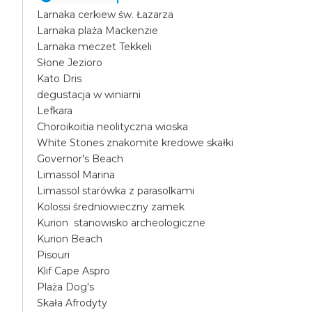
Larnaka cerkiew św. Łazarza
Larnaka plaża Mackenzie
Larnaka meczet Tekkeli
Słone Jezioro
Kato Dris
degustacja w winiarni
Lefkara
Choroikoitia neolityczna wioska
White Stones znakomite kredowe skałki
Governor's Beach
Limassol Marina
Limassol starówka z parasolkami
Kolossi średniowieczny zamek
Kurion stanowisko archeologiczne
Kurion Beach
Pisouri
Klif Cape Aspro
Plaża Dog's
Skała Afrodyty