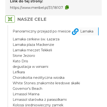
Link do tej strony:
https://www.meribel.pl/31/18107
NASZE CELE
Panoramiczny przejazd po mieście
Larnaka
Larnaka cerkiew św. Łazarza
Larnaka plaża Mackenzie
Larnaka meczet Tekkeli
Słone Jezioro
Kato Dris
degustacja w winiarni
Lefkara
Choroikoitia neolityczna wioska
White Stones znakomite kredowe skałki
Governor's Beach
Limassol Marina
Limassol starówka z parasolkami
Kolossi średniowieczny zamek