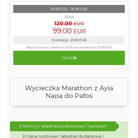
06.08.2026 - 06.08.2026
CENA
120.00
EUR
99.00
EUR
Promocja
:
-21.00
EUR
Najniższa cena z ostatnich 30 dni przed obniżką:
75.00 EUR
DALEJ
Wycieczka Marathon z Ayia
Napa do Pafos
1) Terminy / składniki podstawowe / transport
2) Dane osobowe / składniki dodatkowe /