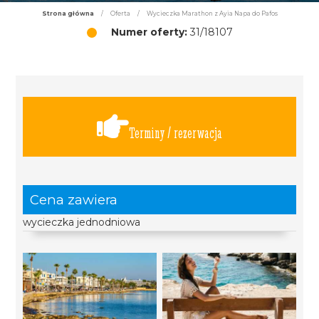
Strona główna
/
Oferta
/
Wycieczka Marathon z Ayia Napa do Pafos
Numer oferty:
31/18107
Terminy / rezerwacja
Cena zawiera
wycieczka jednodniowa