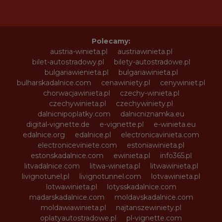
Polecamy:
austria-winieta.pl
austriawinieta.pl
bilet-autostradowy.pl
bilety-autostradowe.pl
bulgariawienieta.pl
bulgariawinieta.pl
bulharskadalnice.com
cenawiniety.pl
cenywiniet.pl
chorwacjawinieta.pl
czechy-winieta.pl
czechywinieta.pl
czechywiniety.pl
dalnicnipoplatky.com
dalnicniznamka.eu
digital-vignette.de
e-vignette.pl
e-winieta.eu
edalnice.org
edalnice.pl
electronicavinieta.com
electroniceviniete.com
estoniawinieta.pl
estonskadalnice.com
ewinieta.pl
info365.pl
litvadalnice.com
litwa-winieta.pl
litwawinieta.pl
livignotunel.pl
livignotunnel.com
lotvawinieta.pl
lotwawinieta.pl
lotysskadalnice.com
madarskadalnice.com
moldavskadalnice.com
moldawiawinieta.pl
najtanszewiniety.pl
oplatyautostradowe.pl
pl-vignette.com