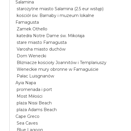
Salamina
starożytne miasto Salamina (2.5 eur wstęp)
kościół św. Barnaby i muzeum lokalne
Famagusta
Zamek Othello
katedra Notre Dame św. Mikołaja
stare miasto Famagusta
Varosha miasto duchów
Dom Wenecki
Bliźniacze kościoły Joannitów i Templariuszy
Weneckie mury obronne w Famaguście
Pałac Luisgnanów
Ayia Napa
promenada i port
Most Miłości
plaża Nissi Beach
plaża Adams Beach
Cape Greco
Sea Caves
Blue Lagoon