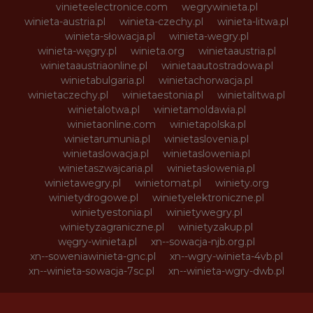
vinieteelectronice.com
wegrywinieta.pl
winieta-austria.pl
winieta-czechy.pl
winieta-litwa.pl
winieta-słowacja.pl
winieta-wegry.pl
winieta-węgry.pl
winieta.org
winietaaustria.pl
winietaaustriaonline.pl
winietaautostradowa.pl
winietabulgaria.pl
winietachorwacja.pl
winietaczechy.pl
winietaestonia.pl
winietalitwa.pl
winietalotwa.pl
winietamoldawia.pl
winietaonline.com
winietapolska.pl
winietarumunia.pl
winietaslovenia.pl
winietaslowacja.pl
winietaslowenia.pl
winietaszwajcaria.pl
winietasłowenia.pl
winietawegry.pl
winietomat.pl
winiety.org
winietydrogowe.pl
winietyelektroniczne.pl
winietyestonia.pl
winietywegry.pl
winietyzagraniczne.pl
winietyzakup.pl
węgry-winieta.pl
xn--sowacja-njb.org.pl
xn--soweniawinieta-gnc.pl
xn--wgry-winieta-4vb.pl
xn--winieta-sowacja-7sc.pl
xn--winieta-wgry-dwb.pl