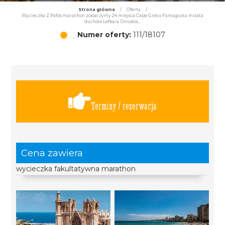
Strona główna
/
Oferta
/
Wycieczka Z Pafos marathon zobaczymy 24 miejsca Cape Greco Famagusta miasta
duchów Lefkara Omodos...
Numer oferty:
111/18107
Terminy / rezerwacja
Cena zawiera
wycieczka fakultatywna marathon