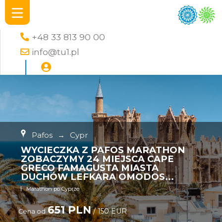
+48 33 813 90 00
info@tu1.pl
Pafos
→
Cypr
WYCIECZKA Z PAFOS MARATHON
ZOBACZYMY 24 MIEJSCA CAPE
GRECO FAMAGUSTA MIASTA
DUCHÓW LEFKARA OMODOS...
Marathon po Cyprze
651 PLN
/ 150 EUR
Cena od