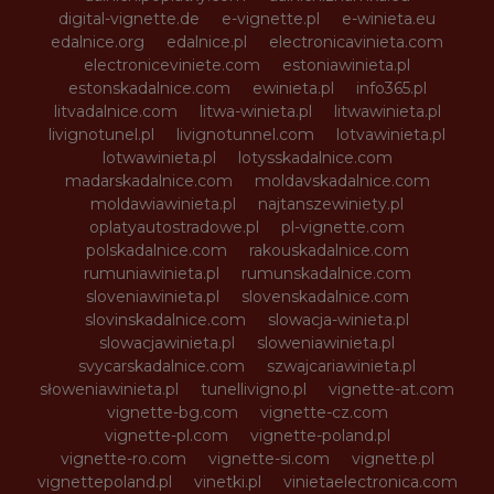
digital-vignette.de
e-vignette.pl
e-winieta.eu
edalnice.org
edalnice.pl
electronicavinieta.com
electroniceviniete.com
estoniawinieta.pl
estonskadalnice.com
ewinieta.pl
info365.pl
litvadalnice.com
litwa-winieta.pl
litwawinieta.pl
livignotunel.pl
livignotunnel.com
lotvawinieta.pl
lotwawinieta.pl
lotysskadalnice.com
madarskadalnice.com
moldavskadalnice.com
moldawiawinieta.pl
najtanszewiniety.pl
oplatyautostradowe.pl
pl-vignette.com
polskadalnice.com
rakouskadalnice.com
rumuniawinieta.pl
rumunskadalnice.com
sloveniawinieta.pl
slovenskadalnice.com
slovinskadalnice.com
slowacja-winieta.pl
slowacjawinieta.pl
sloweniawinieta.pl
svycarskadalnice.com
szwajcariawinieta.pl
słoweniawinieta.pl
tunellivigno.pl
vignette-at.com
vignette-bg.com
vignette-cz.com
vignette-pl.com
vignette-poland.pl
vignette-ro.com
vignette-si.com
vignette.pl
vignettepoland.pl
vinetki.pl
vinietaelectronica.com