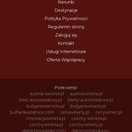
Kierunki
Destynacje
Polityka Prywatności
Regulamin strony
Zaloguj się
Kontakt
Usługi Internetowe
Oferta Współpracy
Polecamy:
austria-winieta.pl
austriawinieta.pl
bilet-autostradowy.pl
bilety-autostradowe.pl
bulgariawienieta.pl
bulgariawinieta.pl
bulharskadalnice.com
cenawiniety.pl
cenywiniet.pl
chorwacjawinieta.pl
czechy-winieta.pl
czechywinieta.pl
czechywiniety.pl
dalnicnipoplatky.com
dalnicniznamka.eu