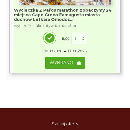
Wycieczka Z Pafos marathon zobaczymy 24
miejsca Cape Greco Famagusta miasta
duchów Lefkara Omodos...
wycieczka fakultatywna marathon
Ilość:
→
08.08.2026
08.08.2026
WYBRANO
Szukaj oferty