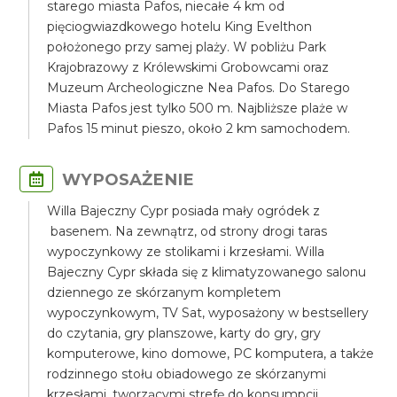
starego miasta Pafos, niecałe 4 km od
pięciogwiazdkowego hotelu King Evelthon
położonego przy samej plaży. W pobliżu Park
Krajobrazowy z Królewskimi Grobowcami oraz
Muzeum Archeologiczne Nea Pafos. Do Starego
Miasta Pafos jest tylko 500 m. Najbliższe plaże w
Pafos 15 minut pieszo, około 2 km samochodem.
WYPOSAŻENIE
Willa Bajeczny Cypr posiada mały ogródek z
basenem. Na zewnątrz, od strony drogi taras
wypoczynkowy ze stolikami i krzesłami. Willa
Bajeczny Cypr składa się z klimatyzowanego salonu
dziennego ze skórzanym kompletem
wypoczynkowym, TV Sat, wyposażony w bestsellery
do czytania, gry planszowe, karty do gry, gry
komputerowe, kino domowe, PC komputera, a także
rodzinnego stołu obiadowego ze skórzanymi
krzesłami, tworzącymi strefę do konsumpcji