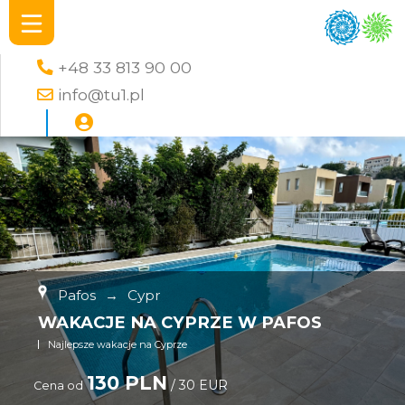
+48 33 813 90 00
info@tu1.pl
Pafos
→
Cypr
WAKACJE NA CYPRZE W PAFOS
Najlepsze wakacje na Cyprze
130 PLN
/ 30 EUR
Cena od