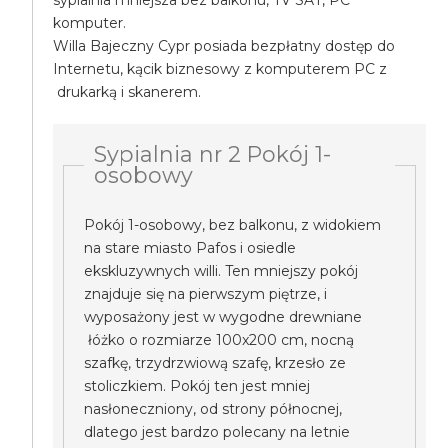
sypialnia mniejsza bez balkonu, TV SAT, PC
komputer.
Willa Bajeczny Cypr posiada bezpłatny dostęp do
Internetu, kącik biznesowy z komputerem PC z
drukarką i skanerem.
Sypialnia nr 2 Pokój 1-
osobowy
Pokój 1-osobowy, bez balkonu, z widokiem
na stare miasto Pafos i osiedle
ekskluzywnych willi. Ten mniejszy pokój
znajduje się na pierwszym piętrze, i
wyposażony jest w wygodne drewniane
łóżko o rozmiarze 100x200 cm, nocną
szafkę, trzydrzwiową szafę, krzesło ze
stoliczkiem. Pokój ten jest mniej
nasłoneczniony, od strony północnej,
dlatego jest bardzo polecany na letnie