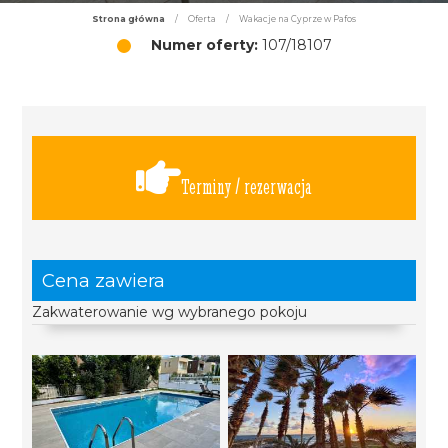
Strona główna
/
Oferta
/
Wakacje na Cyprze w Pafos
Numer oferty:
107/18107
Terminy / rezerwacja
Cena zawiera
Zakwaterowanie wg wybranego pokoju