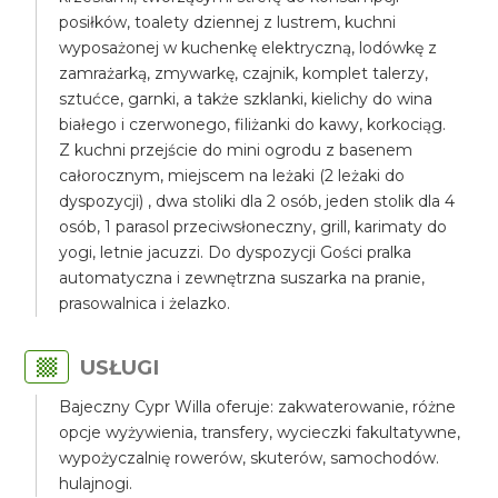
posiłków, toalety dziennej z lustrem, kuchni
wyposażonej w kuchenkę elektryczną, lodówkę z
zamrażarką, zmywarkę, czajnik, komplet talerzy,
sztućce, garnki, a także szklanki, kielichy do wina
białego i czerwonego, filiżanki do kawy, korkociąg.
Z kuchni przejście do mini ogrodu z basenem
całorocznym, miejscem na leżaki (2 leżaki do
dyspozycji) , dwa stoliki dla 2 osób, jeden stolik dla 4
osób, 1 parasol przeciwsłoneczny, grill, karimaty do
yogi, letnie jacuzzi. Do dyspozycji Gości pralka
automatyczna i zewnętrzna suszarka na pranie,
prasowalnica i żelazko.
USŁUGI
Bajeczny Cypr Willa oferuje: zakwaterowanie, różne
opcje wyżywienia, transfery, wycieczki fakultatywne,
wypożyczalnię rowerów, skuterów, samochodów.
hulajnogi.