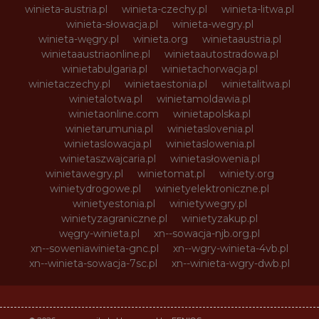
winieta-austria.pl
winieta-czechy.pl
winieta-litwa.pl
winieta-słowacja.pl
winieta-wegry.pl
winieta-węgry.pl
winieta.org
winietaaustria.pl
winietaaustriaonline.pl
winietaautostradowa.pl
winietabulgaria.pl
winietachorwacja.pl
winietaczechy.pl
winietaestonia.pl
winietalitwa.pl
winietalotwa.pl
winietamoldawia.pl
winietaonline.com
winietapolska.pl
winietarumunia.pl
winietaslovenia.pl
winietaslowacja.pl
winietaslowenia.pl
winietaszwajcaria.pl
winietasłowenia.pl
winietawegry.pl
winietomat.pl
winiety.org
winietydrogowe.pl
winietyelektroniczne.pl
winietyestonia.pl
winietywegry.pl
winietyzagraniczne.pl
winietyzakup.pl
węgry-winieta.pl
xn--sowacja-njb.org.pl
xn--soweniawinieta-gnc.pl
xn--wgry-winieta-4vb.pl
xn--winieta-sowacja-7sc.pl
xn--winieta-wgry-dwb.pl