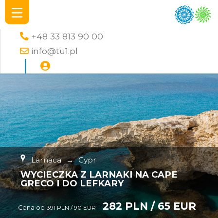
+48 33 813 90 00
info@tu1.pl
Larnaca
→
Cypr
WYCIECZKA Z LARNAKI NA CAPE
GRECO I DO LEFKARY
282 PLN / 65 EUR
Cena od
391 PLN / 90 EUR