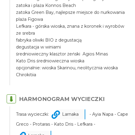
zatoka i plaża Konnos Beach
zatoka Green Bay, najlepsze miejsce do nurkowania
plaża Figowa
Lefkara - górska wioska, znana z koronek i wyrobów
ze srebra
fabryka oliwki BIO z degustacją
degustacja w winiarni
średniowieczny klasztor żeński Agios Minas
Kato Dris średniowieczna wioska
opcjonalnie: wioska Skarinou, neolitycznia wioska
Chirokitiia
HARMONOGRAM WYCIECZKI
Trasa wycieczki:
Larnaka
- Ayia Napa - Cape
Greco - Protaras - Kato Dris - Lefkara -