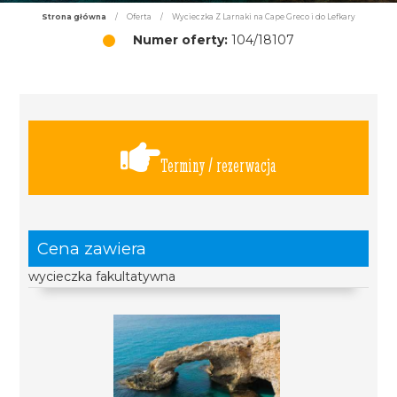
Strona główna
/
Oferta
/
Wycieczka Z Larnaki na Cape Greco i do Lefkary
Numer oferty:
104/18107
Terminy / rezerwacja
Cena zawiera
wycieczka fakultatywna