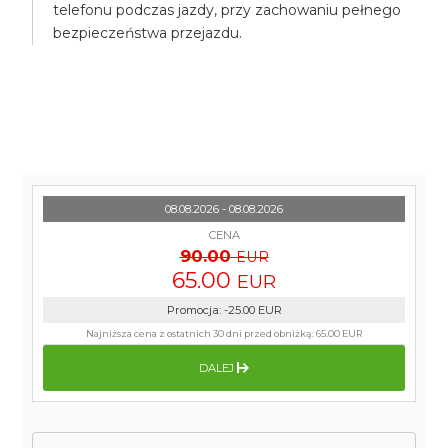
telefonu podczas jazdy, przy zachowaniu pełnego
bezpieczeństwa przejazdu.
08.08.2026 - 08.08.2026
CENA
90.00
EUR
65.00
EUR
Promocja
:
-25.00
EUR
Najniższa cena z ostatnich 30 dni przed obniżką:
65.00 EUR
DALEJ