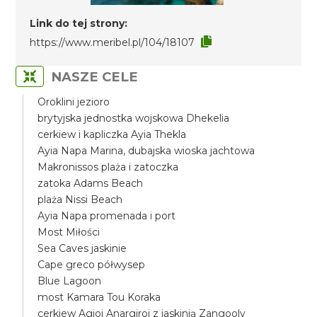
Link do tej strony:
https://www.meribel.pl/104/18107
NASZE CELE
Oroklini jezioro
brytyjska jednostka wojskowa Dhekelia
cerkiew i kapliczka Ayia Thekla
Ayia Napa Marina, dubajska wioska jachtowa
Makronissos plaża i zatoczka
zatoka Adams Beach
plaża Nissi Beach
Ayia Napa promenada i port
Most Miłości
Sea Caves jaskinie
Cape greco półwysep
Blue Lagoon
most Kamara Tou Koraka
cerkiew Agioi Anargiroi z jaskinią Zangooly