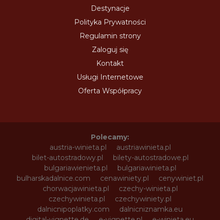
Destynacje
Polityka Prywatności
Regulamin strony
Zaloguj się
Kontakt
Usługi Internetowe
Oferta Współpracy
Polecamy:
austria-winieta.pl
austriawinieta.pl
bilet-autostradowy.pl
bilety-autostradowe.pl
bulgariawienieta.pl
bulgariawinieta.pl
bulharskadalnice.com
cenawiniety.pl
cenywiniet.pl
chorwacjawinieta.pl
czechy-winieta.pl
czechywinieta.pl
czechywiniety.pl
dalnicnipoplatky.com
dalnicniznamka.eu
digital-vignette.de
e-vignette.pl
e-winieta.eu