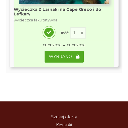
Wycieczka Z Larnaki na Cape Greco i do
Lefkary
wycieczka fakultatywna
Ilość:
→
08.08.2026
08.08.2026
WYBRANO
Szukaj oferty
Kierunki