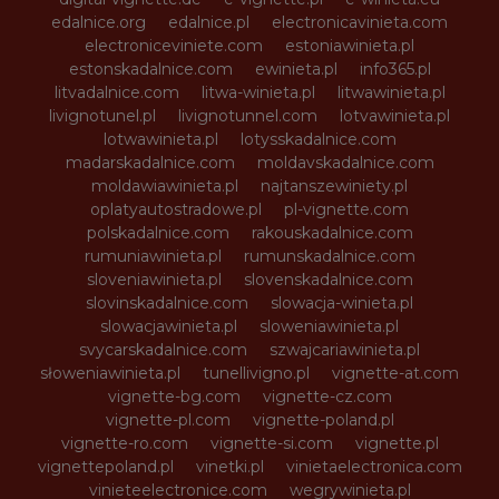
edalnice.org
edalnice.pl
electronicavinieta.com
electroniceviniete.com
estoniawinieta.pl
estonskadalnice.com
ewinieta.pl
info365.pl
litvadalnice.com
litwa-winieta.pl
litwawinieta.pl
livignotunel.pl
livignotunnel.com
lotvawinieta.pl
lotwawinieta.pl
lotysskadalnice.com
madarskadalnice.com
moldavskadalnice.com
moldawiawinieta.pl
najtanszewiniety.pl
oplatyautostradowe.pl
pl-vignette.com
polskadalnice.com
rakouskadalnice.com
rumuniawinieta.pl
rumunskadalnice.com
sloveniawinieta.pl
slovenskadalnice.com
slovinskadalnice.com
slowacja-winieta.pl
slowacjawinieta.pl
sloweniawinieta.pl
svycarskadalnice.com
szwajcariawinieta.pl
słoweniawinieta.pl
tunellivigno.pl
vignette-at.com
vignette-bg.com
vignette-cz.com
vignette-pl.com
vignette-poland.pl
vignette-ro.com
vignette-si.com
vignette.pl
vignettepoland.pl
vinetki.pl
vinietaelectronica.com
vinieteelectronice.com
wegrywinieta.pl