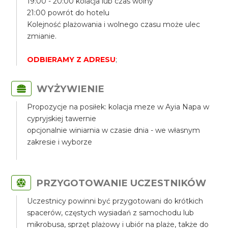
19:00 - 20:00 kolacja lub czas wolny
21:00 powrót do hotelu
Kolejność plażowania i wolnego czasu może ulec
zmianie.
ODBIERAMY Z ADRESU
;
WYŻYWIENIE
Propozycje na posiłek: kolacja meze w Ayia Napa w
cypryjskiej tawernie
opcjonalnie winiarnia w czasie dnia - we własnym
zakresie i wyborze
PRZYGOTOWANIE UCZESTNIKÓW
Uczestnicy powinni być przygotowani do krótkich
spacerów, częstych wysiadań z samochodu lub
mikrobusa, sprzęt plażowy i ubiór na plaże, także do