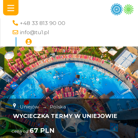
+48 33 813 90 00
info@tu1.pl
Uniejów
→
Polska
WYCIECZKA TERMY W UNIEJOWIE
67 PLN
Cena od