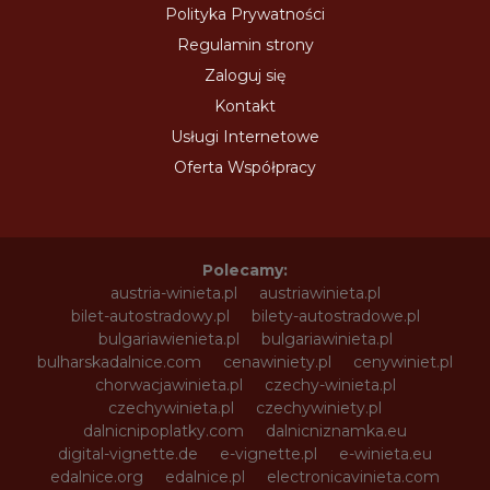
Polityka Prywatności
Regulamin strony
Zaloguj się
Kontakt
Usługi Internetowe
Oferta Współpracy
Polecamy:
austria-winieta.pl
austriawinieta.pl
bilet-autostradowy.pl
bilety-autostradowe.pl
bulgariawienieta.pl
bulgariawinieta.pl
bulharskadalnice.com
cenawiniety.pl
cenywiniet.pl
chorwacjawinieta.pl
czechy-winieta.pl
czechywinieta.pl
czechywiniety.pl
dalnicnipoplatky.com
dalnicniznamka.eu
digital-vignette.de
e-vignette.pl
e-winieta.eu
edalnice.org
edalnice.pl
electronicavinieta.com