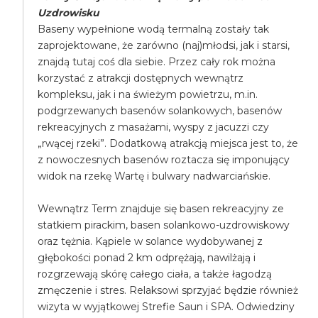
Uzdrowisku
Baseny wypełnione wodą termalną zostały tak
zaprojektowane, że zarówno (naj)młodsi, jak i starsi,
znajdą tutaj coś dla siebie. Przez cały rok można
korzystać z atrakcji dostępnych wewnątrz
kompleksu, jak i na świeżym powietrzu, m.in.
podgrzewanych basenów solankowych, basenów
rekreacyjnych z masażami, wyspy z jacuzzi czy
„rwącej rzeki”. Dodatkową atrakcją miejsca jest to, że
z nowoczesnych basenów roztacza się imponujący
widok na rzekę Wartę i bulwary nadwarciańskie.
Wewnątrz Term znajduje się basen rekreacyjny ze
statkiem pirackim, basen solankowo-uzdrowiskowy
oraz tężnia. Kąpiele w solance wydobywanej z
głębokości ponad 2 km odprężają, nawilżają i
rozgrzewają skórę całego ciała, a także łagodzą
zmęczenie i stres. Relaksowi sprzyjać będzie również
wizyta w wyjątkowej Strefie Saun i SPA. Odwiedziny