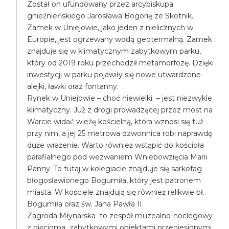
Został on ufundowany przez arcybiskupa
gnieźnieńskiego Jarosława Bogorię ze Skotnik.
Zamek w Uniejowie, jako jeden z nielicznych w
Europie, jest ogrzewany wodą geotermalną. Zamek
znajduje się w klimatycznym zabytkowym parku,
który od 2019 roku przechodził metamorfozę. Dzięki
inwestycji w parku pojawiły się nowe utwardzone
alejki, ławki oraz fontanny.
Rynek w Uniejowie – choć niewielki – jest niezwykle
klimatyczny. Już z drogi prowadzącej przez most na
Warcie widać wieżę kościelną, która wznosi się tuż
przy nim, a jej 25 metrowa dzwonnica robi naprawdę
duże wrażenie. Warto również wstąpić do kościoła
parafialnego pod wezwaniem Wniebowzięcia Marii
Panny. To tutaj w kolegiacie znajduje się sarkofag
błogosławionego Bogumiła, który jest patronem
miasta. W kościele znajdują się również relikwie bł.
Bogumiła oraz św. Jana Pawła II.
Zagroda Młynarska to zespół muzealno-noclegowy
z pięcioma zabytkowymi obiektami przeniesionymi