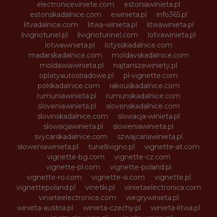
electroniceviniete.com
estoniawinieta.pl
estonskadalnice.com
ewinieta.pl
info365.pl
litvadalnice.com
litwa-winieta.pl
litwawinieta.pl
livignotunel.pl
livignotunnel.com
lotvawinieta.pl
lotwawinieta.pl
lotysskadalnice.com
madarskadalnice.com
moldavskadalnice.com
moldawiawinieta.pl
najtanszewiniety.pl
oplatyautostradowe.pl
pl-vignette.com
polskadalnice.com
rakouskadalnice.com
rumuniawinieta.pl
rumunskadalnice.com
sloveniawinieta.pl
slovenskadalnice.com
slovinskadalnice.com
slowacja-winieta.pl
slowacjawinieta.pl
sloweniawinieta.pl
svycarskadalnice.com
szwajcariawinieta.pl
słoweniawinieta.pl
tunellivigno.pl
vignette-at.com
vignette-bg.com
vignette-cz.com
vignette-pl.com
vignette-poland.pl
vignette-ro.com
vignette-si.com
vignette.pl
vignettepoland.pl
vinetki.pl
vinietaelectronica.com
vinieteelectronice.com
wegrywinieta.pl
winieta-austria.pl
winieta-czechy.pl
winieta-litwa.pl