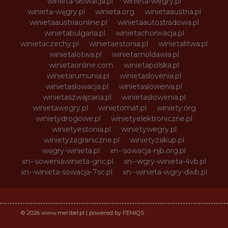
winieta-słowacja.pl
winieta-wegry.pl
winieta-węgry.pl
winieta.org
winietaaustria.pl
winietaaustriaonline.pl
winietaautostradowa.pl
winietabulgaria.pl
winietachorwacja.pl
winietaczechy.pl
winietaestonia.pl
winietalitwa.pl
winietalotwa.pl
winietamoldawia.pl
winietaonline.com
winietapolska.pl
winietarumunia.pl
winietaslovenia.pl
winietaslowacja.pl
winietaslowenia.pl
winietaszwajcaria.pl
winietasłowenia.pl
winietawegry.pl
winietomat.pl
winiety.org
winietydrogowe.pl
winietyelektroniczne.pl
winietyestonia.pl
winietywegry.pl
winietyzagraniczne.pl
winietyzakup.pl
węgry-winieta.pl
xn--sowacja-njb.org.pl
xn--soweniawinieta-gnc.pl
xn--wgry-winieta-4vb.pl
xn--winieta-sowacja-7sc.pl
xn--winieta-wgry-dwb.pl
© 2026 www.meribel.pl | powered by FENIQS