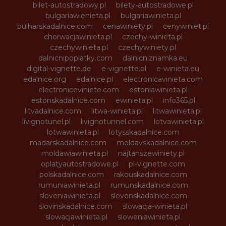
bilet-autostradowy.pl
bilety-autostradowe.pl
bulgariawienieta.pl
bulgariawinieta.pl
bulharskadalnice.com
cenawiniety.pl
cenywiniet.pl
chorwacjawinieta.pl
czechy-winieta.pl
czechywinieta.pl
czechywiniety.pl
dalnicnipoplatky.com
dalnicniznamka.eu
digital-vignette.de
e-vignette.pl
e-winieta.eu
edalnice.org
edalnice.pl
electronicavinieta.com
electroniceviniete.com
estoniawinieta.pl
estonskadalnice.com
ewinieta.pl
info365.pl
litvadalnice.com
litwa-winieta.pl
litwawinieta.pl
livignotunel.pl
livignotunnel.com
lotvawinieta.pl
lotwawinieta.pl
lotysskadalnice.com
madarskadalnice.com
moldavskadalnice.com
moldawiawinieta.pl
najtanszewiniety.pl
oplatyautostradowe.pl
pl-vignette.com
polskadalnice.com
rakouskadalnice.com
rumuniawinieta.pl
rumunskadalnice.com
sloveniawinieta.pl
slovenskadalnice.com
slovinskadalnice.com
slowacja-winieta.pl
slowacjawinieta.pl
sloweniawinieta.pl