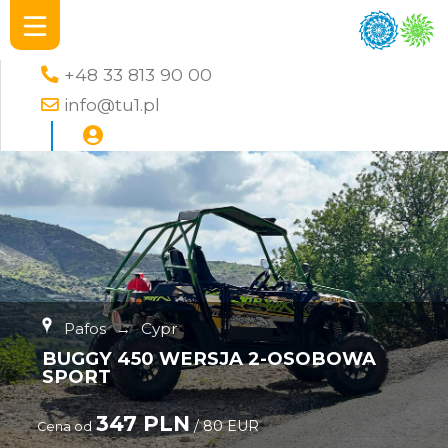
+48 33 813 90 00
info@tu1.pl
Pafos
→
Cypr
BUGGY 450 WERSJA 2-OSOBOWA
SPORT
347 PLN
/ 80 EUR
Cena od