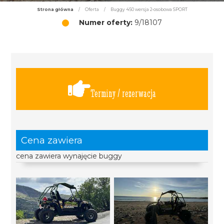
Strona główna
/
Oferta
/
Buggy 450 wersja 2-osobowa SPORT
Numer oferty:
9/18107
Terminy / rezerwacja
Cena zawiera
cena zawiera wynajęcie buggy