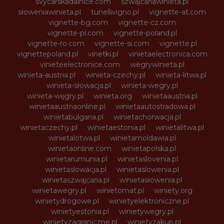
svycarskadalnice.com
szwajcariawinieta.pl
słoweniawinieta.pl
tunellivigno.pl
vignette-at.com
vignette-bg.com
vignette-cz.com
vignette-pl.com
vignette-poland.pl
vignette-ro.com
vignette-si.com
vignette.pl
vignettepoland.pl
vinetki.pl
vinietaelectronica.com
vinieteelectronice.com
wegrywinieta.pl
winieta-austria.pl
winieta-czechy.pl
winieta-litwa.pl
winieta-słowacja.pl
winieta-wegry.pl
winieta-węgry.pl
winieta.org
winietaaustria.pl
winietaaustriaonline.pl
winietaautostradowa.pl
winietabulgaria.pl
winietachorwacja.pl
winietaczechy.pl
winietaestonia.pl
winietalitwa.pl
winietalotwa.pl
winietamoldawia.pl
winietaonline.com
winietapolska.pl
winietarumunia.pl
winietaslovenia.pl
winietaslowacja.pl
winietaslowenia.pl
winietaszwajcaria.pl
winietasłowenia.pl
winietawegry.pl
winietomat.pl
winiety.org
winietydrogowe.pl
winietyelektroniczne.pl
winietyestonia.pl
winietywegry.pl
winietyzagraniczne.pl
winietyzakup.pl