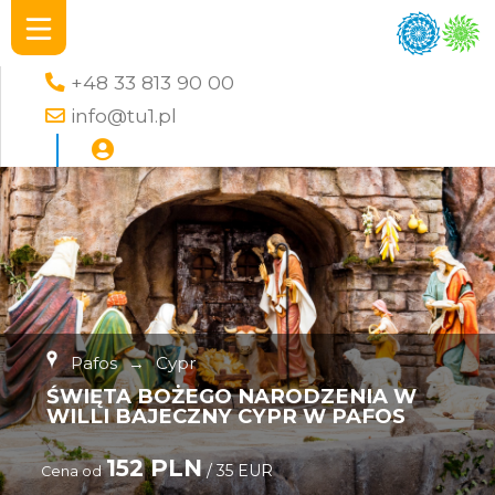
+48 33 813 90 00
info@tu1.pl
Pafos
→
Cypr
ŚWIĘTA BOŻEGO NARODZENIA W
WILLI BAJECZNY CYPR W PAFOS
152 PLN
/ 35 EUR
Cena od