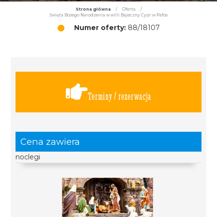
Strona główna
/
Oferta
/
Święta Bożego Narodzenia w willi Bajeczny Cypr w Pafos
Numer oferty:
88/18107
Terminy / rezerwacja
Cena zawiera
noclegi