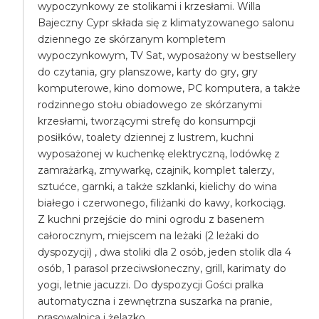
wypoczynkowy ze stolikami i krzesłami. Willa
Bajeczny Cypr składa się z klimatyzowanego salonu
dziennego ze skórzanym kompletem
wypoczynkowym, TV Sat, wyposażony w bestsellery
do czytania, gry planszowe, karty do gry, gry
komputerowe, kino domowe, PC komputera, a także
rodzinnego stołu obiadowego ze skórzanymi
krzesłami, tworzącymi strefę do konsumpcji
posiłków, toalety dziennej z lustrem, kuchni
wyposażonej w kuchenkę elektryczną, lodówkę z
zamrażarką, zmywarkę, czajnik, komplet talerzy,
sztućce, garnki, a także szklanki, kielichy do wina
białego i czerwonego, filiżanki do kawy, korkociąg.
Z kuchni przejście do mini ogrodu z basenem
całorocznym, miejscem na leżaki (2 leżaki do
dyspozycji) , dwa stoliki dla 2 osób, jeden stolik dla 4
osób, 1 parasol przeciwsłoneczny, grill, karimaty do
yogi, letnie jacuzzi. Do dyspozycji Gości pralka
automatyczna i zewnętrzna suszarka na pranie,
prasowalnica i żelazko.