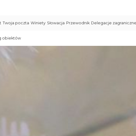
t
Twoja poczta
Winiety
Słowacja
Przewodnik
Delegacje zagraniczn
g obiektów