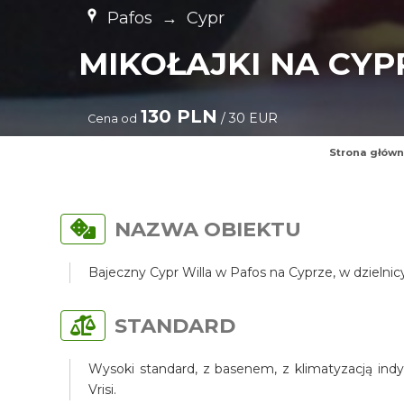
Pafos
→
Cypr
MIKOŁAJKI NA CYP
130 PLN
/ 30 EUR
Cena od
Strona głów
NAZWA OBIEKTU
Bajeczny Cypr Willa w Pafos na Cyprze, w dzielni
STANDARD
Wysoki standard, z basenem, z klimatyzacją indy
Vrisi.