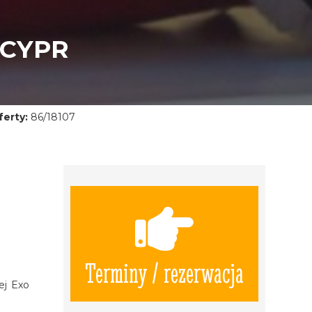
 CYPR
erty:
86/18107
Terminy / rezerwacja
ej Exo