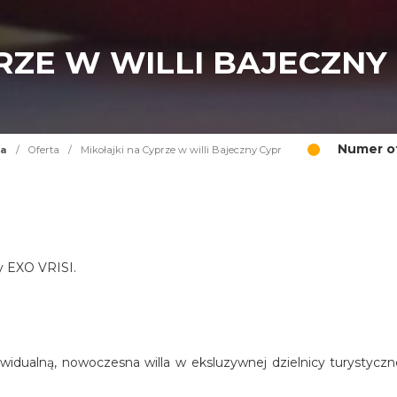
RZE W WILLI BAJECZNY
Numer of
na
/
Oferta
/
Mikołajki na Cyprze w willi Bajeczny Cypr
cy EXO VRISI.
widualną, nowoczesna willa w eksluzywnej dzielnicy turystyczn