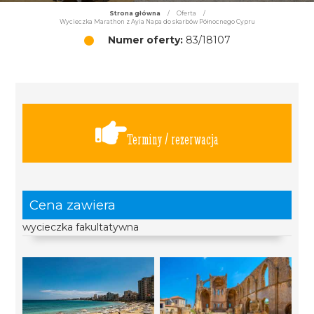
Strona główna
/
Oferta
/
Wycieczka Marathon z Ayia Napa do skarbów Północnego Cypru
Numer oferty:
83/18107
Terminy / rezerwacja
Cena zawiera
wycieczka fakultatywna