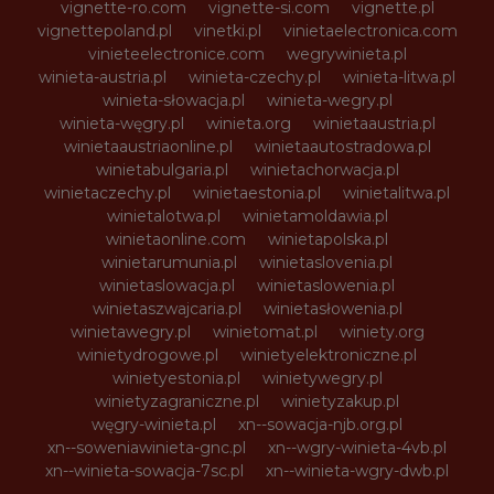
vignette-ro.com
vignette-si.com
vignette.pl
vignettepoland.pl
vinetki.pl
vinietaelectronica.com
vinieteelectronice.com
wegrywinieta.pl
winieta-austria.pl
winieta-czechy.pl
winieta-litwa.pl
winieta-słowacja.pl
winieta-wegry.pl
winieta-węgry.pl
winieta.org
winietaaustria.pl
winietaaustriaonline.pl
winietaautostradowa.pl
winietabulgaria.pl
winietachorwacja.pl
winietaczechy.pl
winietaestonia.pl
winietalitwa.pl
winietalotwa.pl
winietamoldawia.pl
winietaonline.com
winietapolska.pl
winietarumunia.pl
winietaslovenia.pl
winietaslowacja.pl
winietaslowenia.pl
winietaszwajcaria.pl
winietasłowenia.pl
winietawegry.pl
winietomat.pl
winiety.org
winietydrogowe.pl
winietyelektroniczne.pl
winietyestonia.pl
winietywegry.pl
winietyzagraniczne.pl
winietyzakup.pl
węgry-winieta.pl
xn--sowacja-njb.org.pl
xn--soweniawinieta-gnc.pl
xn--wgry-winieta-4vb.pl
xn--winieta-sowacja-7sc.pl
xn--winieta-wgry-dwb.pl