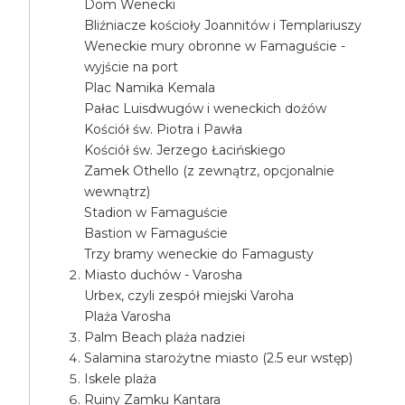
Dom Wenecki
Bliźniacze kościoły Joannitów i Templariuszy
Weneckie mury obronne w Famaguście -
wyjście na port
Plac Namika Kemala
Pałac Luisdwugów i weneckich dożów
Kościół św. Piotra i Pawła
Kościół św. Jerzego Łacińskiego
Zamek Othello (z zewnątrz, opcjonalnie
wewnątrz)
Stadion w Famaguście
Bastion w Famaguście
Trzy bramy weneckie do Famagusty
Miasto duchów - Varosha
Urbex, czyli zespół miejski Varoha
Plaża Varosha
Palm Beach plaża nadziei
Salamina starożytne miasto (2.5 eur wstęp)
Iskele plaża
Ruiny Zamku Kantara