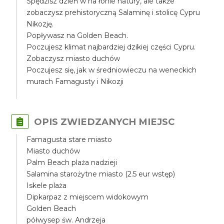
Spędzisz dzień w na łonie natury, ale także
zobaczysz prehistoryczną Salaminę i stolicę Cypru
Nikozję.
Popływasz na Golden Beach.
Poczujesz klimat najbardziej dzikiej części Cypru.
Zobaczysz miasto duchów
Poczujesz się, jak w średniowieczu na weneckich
murach Famagusty i Nikozji
OPIS ZWIEDZANYCH MIEJSC
Famagusta stare miasto
Miasto duchów
Palm Beach plaża nadzieji
Salamina starożytne miasto (2.5 eur wstęp)
Iskele plaża
Dipkarpaz z miejscem widokowym
Golden Beach
półwysep św. Andrzeja