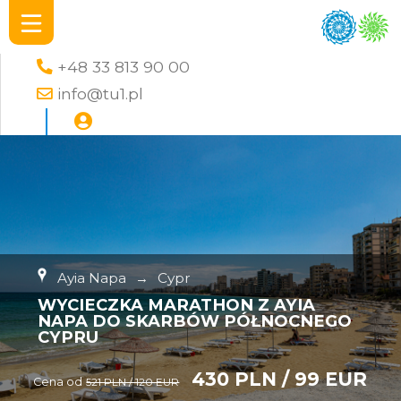
+48 33 813 90 00
info@tu1.pl
Ayia Napa
→
Cypr
WYCIECZKA MARATHON Z AYIA
NAPA DO SKARBÓW PÓŁNOCNEGO
CYPRU
430 PLN / 99 EUR
Cena od
521 PLN / 120 EUR