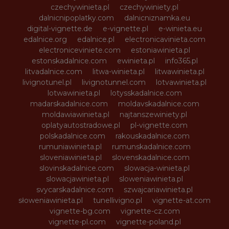
czechywinieta.pl
czechywiniety.pl
dalnicnipoplatky.com
dalnicniznamka.eu
digital-vignette.de
e-vignette.pl
e-winieta.eu
edalnice.org
edalnice.pl
electronicavinieta.com
electroniceviniete.com
estoniawinieta.pl
estonskadalnice.com
ewinieta.pl
info365.pl
litvadalnice.com
litwa-winieta.pl
litwawinieta.pl
livignotunel.pl
livignotunnel.com
lotvawinieta.pl
lotwawinieta.pl
lotysskadalnice.com
madarskadalnice.com
moldavskadalnice.com
moldawiawinieta.pl
najtanszewiniety.pl
oplatyautostradowe.pl
pl-vignette.com
polskadalnice.com
rakouskadalnice.com
rumuniawinieta.pl
rumunskadalnice.com
sloveniawinieta.pl
slovenskadalnice.com
slovinskadalnice.com
slowacja-winieta.pl
slowacjawinieta.pl
sloweniawinieta.pl
svycarskadalnice.com
szwajcariawinieta.pl
słoweniawinieta.pl
tunellivigno.pl
vignette-at.com
vignette-bg.com
vignette-cz.com
vignette-pl.com
vignette-poland.pl