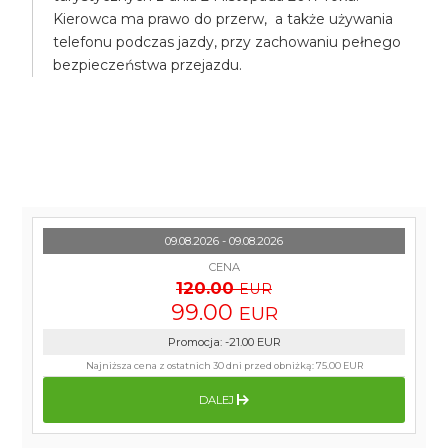
Kierowca ma prawo do przerw, a także używania
telefonu podczas jazdy, przy zachowaniu pełnego
bezpieczeństwa przejazdu.
09.08.2026 - 09.08.2026
CENA
120.00
EUR
99.00
EUR
Promocja
:
-21.00
EUR
Najniższa cena z ostatnich 30 dni przed obniżką:
75.00 EUR
DALEJ