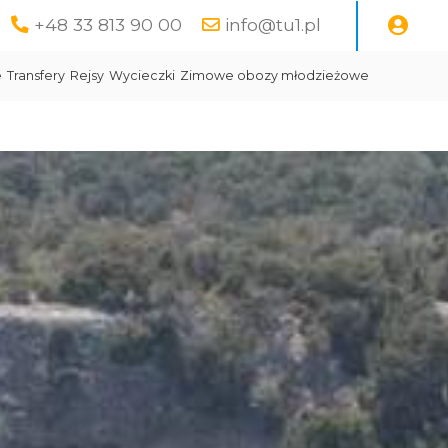
+48 33 813 90 00
info@tu1.pl
e
Transfery
Rejsy
Wycieczki
Zimowe obozy młodzieżowe