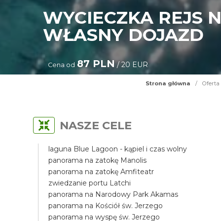
WYCIECZKA REJS 
WŁASNY DOJAZD
87 PLN
/ 20 EUR
Cena od
Strona główna
/
Oferta
NASZE CELE
laguna Blue Lagoon - kąpiel i czas wolny
panorama na zatokę Manolis
panorama na zatokę Amfiteatr
zwiedzanie portu Latchi
panorama na Narodowy Park Akamas
panorama na Kościół św. Jerzego
panorama na wyspę św. Jerzego