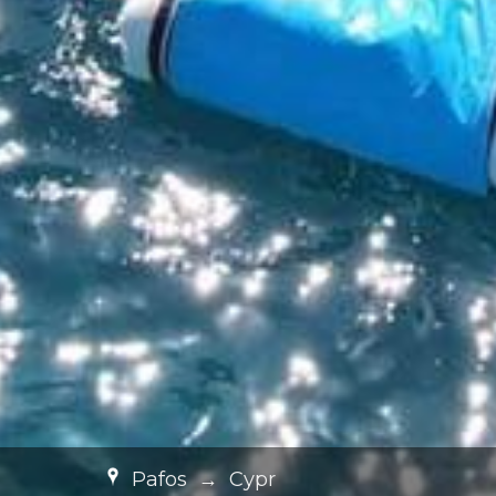
Pafos
→
Cypr