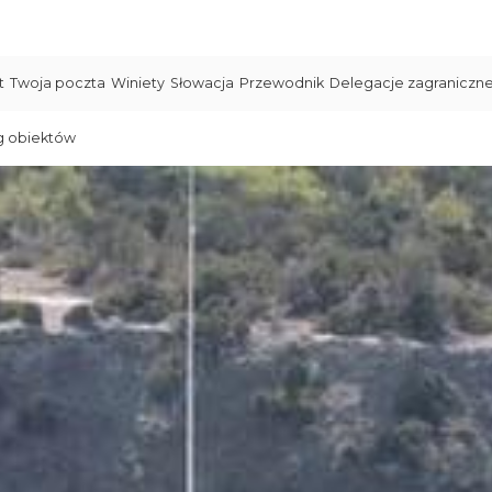
t
Twoja poczta
Winiety
Słowacja
Przewodnik
Delegacje zagraniczn
g obiektów