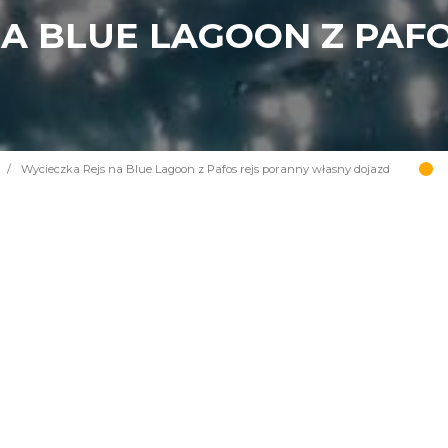
NA BLUE LAGOON Z PAF
/
Wycieczka Rejs na Blue Lagoon z Pafos rejs poranny własny dojazd