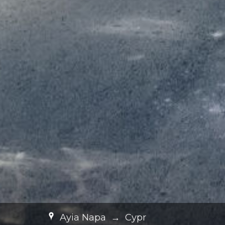
Ayia Napa
→
Cypr