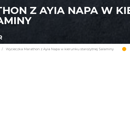
HON Z AYIA NAPA W K
AMINY
R
/
Wycieczka Marathon z Ayia Napa w kierunku starożytnej Salaminy