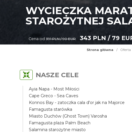
WYCIECZKA MARAT
STAROŻYTNEJ SAL
343 PLN / 79 EU
Cena od
391 PLN / 90 EUR
Strona główna
/
Oferta
NASZE CELE
Ayia Napa - Most Miłości
Cape Greco - Sea Caves
Konnos Bay - zatoczka cala d'or jak na Majorce
Famagusta starówka
Miasto Duchów (Ghost Town) Varosha
Famagusta plaża Palm Beach
Salamina starożytne miasto