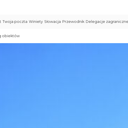
t
Twoja poczta
Winiety
Słowacja
Przewodnik
Delegacje zagraniczn
g obiektów