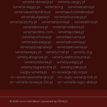
winieta-słowacja.pl
winieta-wegry.pl
winieta-węgry.pl
winieta.org
winietaaustria.pl
winietaaustriaonline.pl
winietaautostradowa.pl
winietabulgaria.pl
winietachorwacja.pl
winietaczechy.pl
winietaestonia.pl
winietalitwa.pl
winietalotwa.pl
winietamoldawia.pl
winietaonline.com
winietapolska.pl
winietarumunia.pl
winietaslovenia.pl
winietaslowacja.pl
winietaslowenia.pl
winietaszwajcaria.pl
winietasłowenia.pl
winietawegry.pl
winietomat.pl
winiety.org
winietydrogowe.pl
winietyelektroniczne.pl
winietyestonia.pl
winietywegry.pl
winietyzagraniczne.pl
winietyzakup.pl
węgry-winieta.pl
xn--sowacja-njb.org.pl
xn--soweniawinieta-gnc.pl
xn--wgry-winieta-4vb.pl
xn--winieta-sowacja-7sc.pl
xn--winieta-wgry-dwb.pl
© 2026 www.meribel.pl | powered by FENIQS