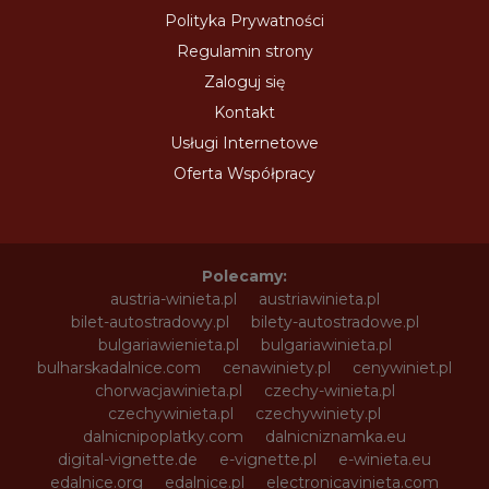
Polityka Prywatności
Regulamin strony
Zaloguj się
Kontakt
Usługi Internetowe
Oferta Współpracy
Polecamy:
austria-winieta.pl
austriawinieta.pl
bilet-autostradowy.pl
bilety-autostradowe.pl
bulgariawienieta.pl
bulgariawinieta.pl
bulharskadalnice.com
cenawiniety.pl
cenywiniet.pl
chorwacjawinieta.pl
czechy-winieta.pl
czechywinieta.pl
czechywiniety.pl
dalnicnipoplatky.com
dalnicniznamka.eu
digital-vignette.de
e-vignette.pl
e-winieta.eu
edalnice.org
edalnice.pl
electronicavinieta.com