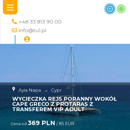
+48 33 813 90 00
info@tu1.pl
Ayia Napa
→
Cypr
WYCIECZKA REJS PORANNY WOKÓŁ
CAPE GRECO Z PROTARAS Z
TRANSFEREM VIP ADULT
369 PLN
/ 85 EUR
Cena od