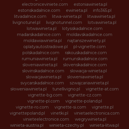
electroniceviniete.com
estoniawinieta.pl
estonskadalnice.com
ewinieta.pl
info365.pl
litvadalnice.com
litwa-winieta.pl
litwawinieta.pl
livignotunel.pl
livignotunnel.com
lotvawinieta.pl
lotwawinieta.pl
lotysskadalnice.com
madarskadalnice.com
moldavskadalnice.com
moldawiawinieta.pl
najtanszewiniety.pl
oplatyautostradowe.pl
pl-vignette.com
polskadalnice.com
rakouskadalnice.com
rumuniawinieta.pl
rumunskadalnice.com
sloveniawinieta.pl
slovenskadalnice.com
slovinskadalnice.com
slowacja-winieta.pl
slowacjawinieta.pl
sloweniawinieta.pl
svycarskadalnice.com
szwajcariawinieta.pl
słoweniawinieta.pl
tunellivigno.pl
vignette-at.com
vignette-bg.com
vignette-cz.com
vignette-pl.com
vignette-poland.pl
vignette-ro.com
vignette-si.com
vignette.pl
vignettepoland.pl
vinetki.pl
vinietaelectronica.com
vinieteelectronice.com
wegrywinieta.pl
winieta-austria.pl
winieta-czechy.pl
winieta-litwa.pl