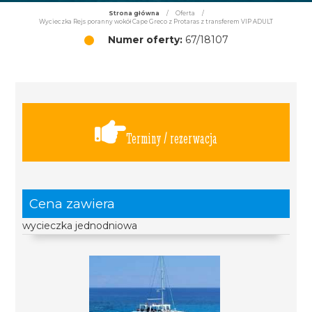
Strona główna
/
Oferta
/
Wycieczka Rejs poranny wokół Cape Greco z Protaras z transferem VIP ADULT
Numer oferty:
67/18107
Terminy / rezerwacja
Cena zawiera
wycieczka jednodniowa