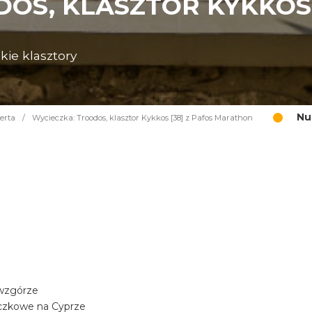
OS, KLASZTOR KYKKOS 
kie klasztory
Nu
erta
/
Wycieczka: Troodos, klasztor Kykkos [38] z Pafos Marathon
 wzgórze
aczkowe na Cyprze