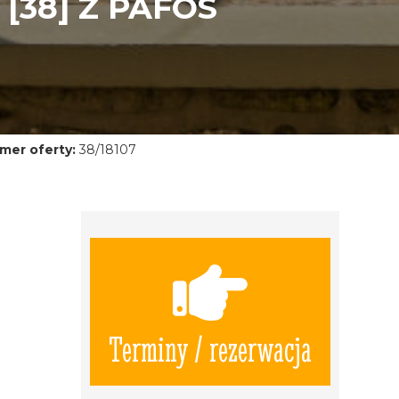
[38] Z PAFOS
mer oferty:
38/18107
Terminy / rezerwacja