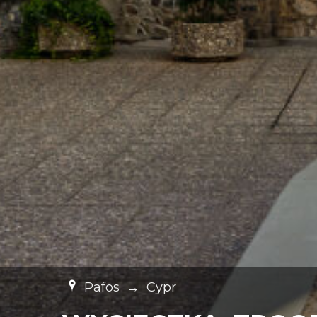
Pafos
→
Cypr