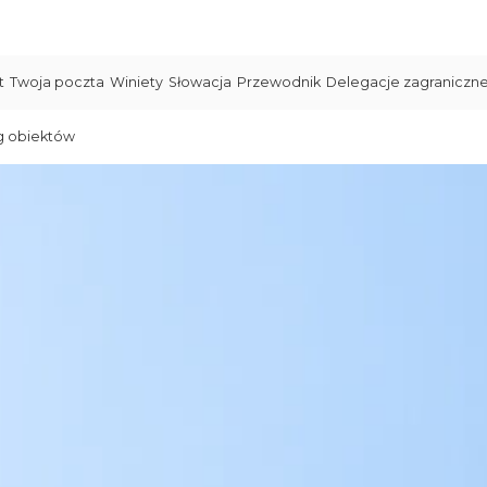
t
Twoja poczta
Winiety
Słowacja
Przewodnik
Delegacje zagraniczn
g obiektów