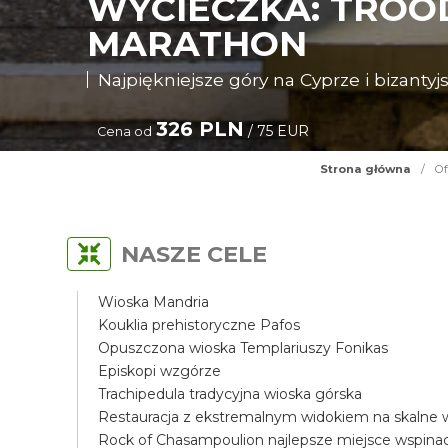
WYCIECZKA: TROOD
MARATHON
Najpiękniejsze góry na Cyprze i bizantyjs
326 PLN
/ 75 EUR
Cena od
Strona główna
/
Of
NASZE CELE
Wioska Mandria
Kouklia prehistoryczne Pafos
Opuszczona wioska Templariuszy Fonikas
Episkopi wzgórze
Trachipedula tradycyjna wioska górska
Restauracja z ekstremalnym widokiem na skalne
Rock of Chasampoulion najlepsze miejsce wspin