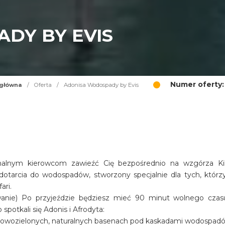
DY BY EVIS
Numer oferty:
 główna
/
Oferta
/
Adonisa Wodospady by Evis
alnym kierowcom zawieźć Cię bezpośrednio na wzgórza Kil
dotarcia do wodospadów, stworzony specjalnie dla tych, którz
ari.
wanie) Po przyjeździe będziesz mieć 90 minut wolnego czas
potkali się Adonis i Afrodyta:
dowozielonych, naturalnych basenach pod kaskadami wodospad