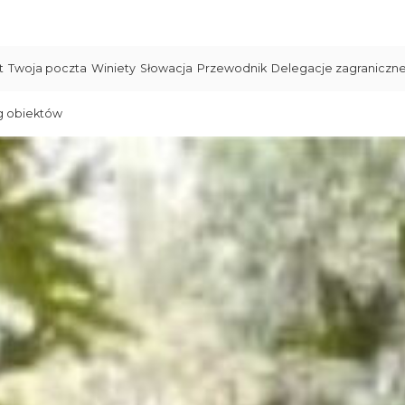
t
Twoja poczta
Winiety
Słowacja
Przewodnik
Delegacje zagraniczn
g obiektów