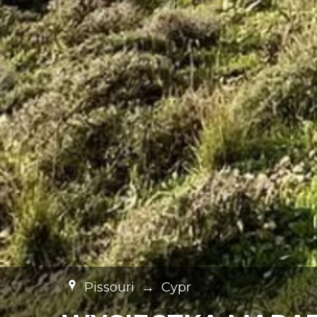
Pissouri
→
Cypr