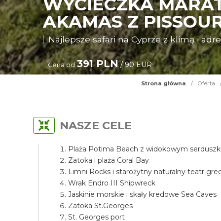
WYCIECZKA MARAT
AKAMAS Z PISSOUR
Najlepsze safari na Cyprze z klimą i adr
391 PLN
/ 90 EUR
Cena od
Strona główna
/
Oferta
NASZE CELE
Plaża Potima Beach z widokowym serdusz
Zatoka i plaża Coral Bay
Limni Rocks i starożytny naturalny teatr grec
Wrak Endro III Shipwreck
Jaskinie morskie i skały kredowe Sea Caves
Zatoka St.Georges
St. Georges port