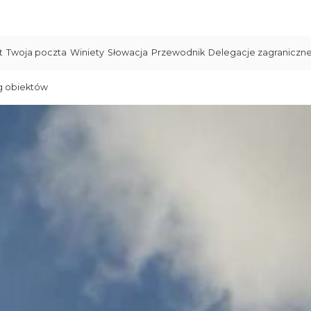
t
Twoja poczta
Winiety
Słowacja
Przewodnik
Delegacje zagraniczn
g obiektów