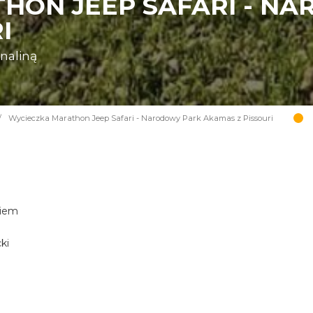
HON JEEP SAFARI - N
I
enaliną
/
Wycieczka Marathon Jeep Safari - Narodowy Park Akamas z Pissouri
kiem
ki