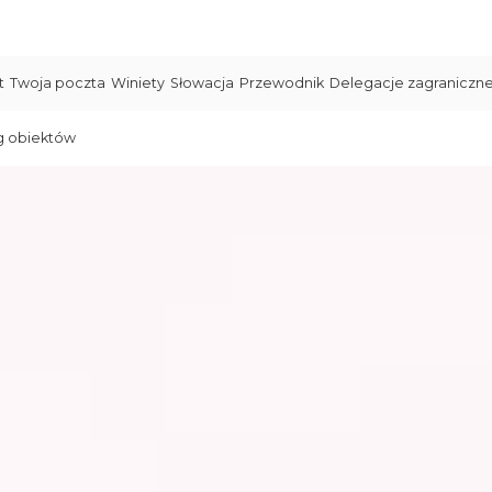
t
Twoja poczta
Winiety
Słowacja
Przewodnik
Delegacje zagraniczn
g obiektów