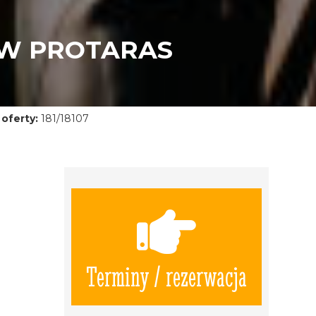
 W PROTARAS
oferty:
181/18107
Terminy / rezerwacja