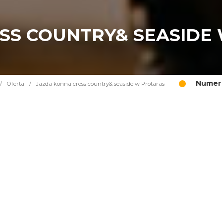
SS COUNTRY& SEASIDE
Numer 
/
Oferta
/
Jazda konna cross country& seaside w Protaras