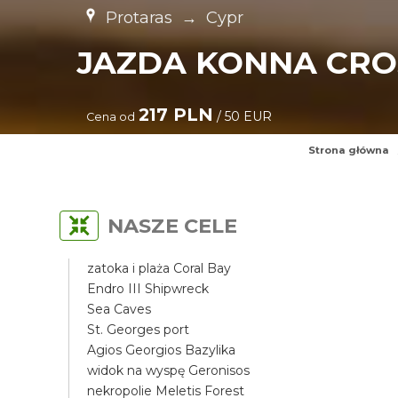
Protaras
→
Cypr
JAZDA KONNA CRO
217 PLN
/ 50 EUR
Cena od
Strona główna
NASZE CELE
zatoka i plaża Coral Bay
Endro III Shipwreck
Sea Caves
St. Georges port
Agios Georgios Bazylika
widok na wyspę Geronisos
nekropolie Meletis Forest