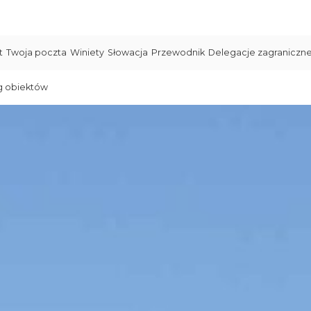
t
Twoja poczta
Winiety
Słowacja
Przewodnik
Delegacje zagraniczn
g obiektów