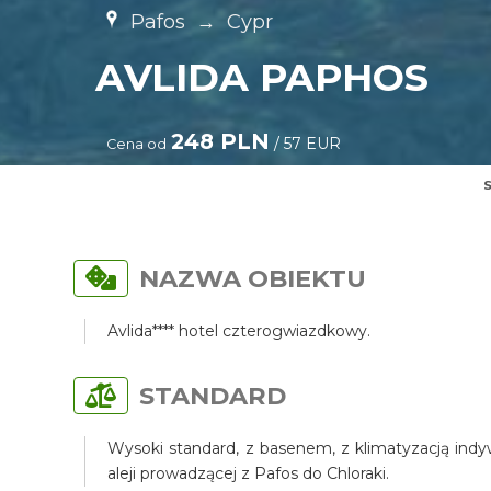
Pafos
→
Cypr
AVLIDA PAPHOS
248 PLN
/ 57 EUR
Cena od
S
NAZWA OBIEKTU
Avlida**** hotel czterogwiazdkowy.
STANDARD
Wysoki standard, z basenem, z klimatyzacją indy
aleji prowadzącej z Pafos do Chloraki.