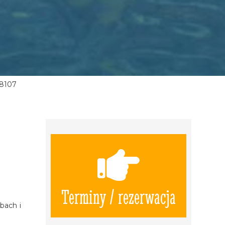
8107
Terminy / rezerwacja
bach i