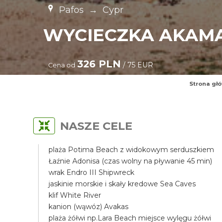
Pafos
→
Cypr
WYCIECZKA AKAMA
326 PLN
/ 75 EUR
Cena od
Strona gł
NASZE CELE
plaża Potima Beach z widokowym serduszkiem
Łaźnie Adonisa (czas wolny na pływanie 45 min)
wrak Endro III Shipwreck
jaskinie morskie i skały kredowe Sea Caves
klif White River
kanion (wąwóz) Avakas
plaża żółwi np.Lara Beach miejsce wylęgu żółwi