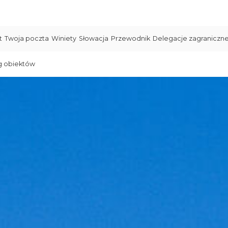
t
Twoja poczta
Winiety
Słowacja
Przewodnik
Delegacje zagraniczn
g obiektów