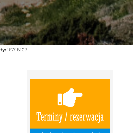
ty:
167/18107
Terminy / rezerwacja