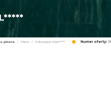
*****
Numer oferty:
1
na główna
/
Oferta
/
M Boutique Hotel*****