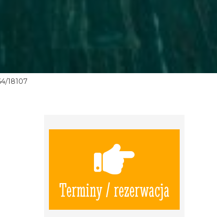
64/18107
Terminy / rezerwacja