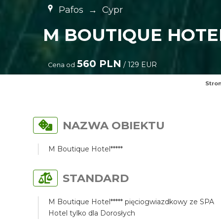
Pafos
→
Cypr
M BOUTIQUE HOTEL
560 PLN
/ 129 EUR
Cena od
Stro
NAZWA OBIEKTU
M Boutique Hotel*****
STANDARD
M Boutique Hotel***** pięciogwiazdkowy ze SPA
Hotel tylko dla Dorosłych