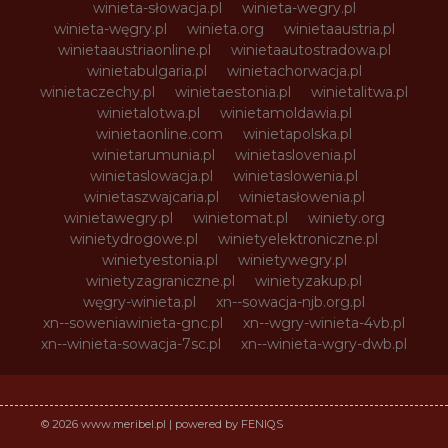
winieta-słowacja.pl
winieta-wegry.pl
winieta-węgry.pl
winieta.org
winietaaustria.pl
winietaaustriaonline.pl
winietaautostradowa.pl
winietabulgaria.pl
winietachorwacja.pl
winietaczechy.pl
winietaestonia.pl
winietalitwa.pl
winietalotwa.pl
winietamoldawia.pl
winietaonline.com
winietapolska.pl
winietarumunia.pl
winietaslovenia.pl
winietaslowacja.pl
winietaslowenia.pl
winietaszwajcaria.pl
winietasłowenia.pl
winietawegry.pl
winietomat.pl
winiety.org
winietydrogowe.pl
winietyelektroniczne.pl
winietyestonia.pl
winietywegry.pl
winietyzagraniczne.pl
winietyzakup.pl
węgry-winieta.pl
xn--sowacja-njb.org.pl
xn--soweniawinieta-gnc.pl
xn--wgry-winieta-4vb.pl
xn--winieta-sowacja-7sc.pl
xn--winieta-wgry-dwb.pl
© 2026 www.meribel.pl | powered by FENIQS