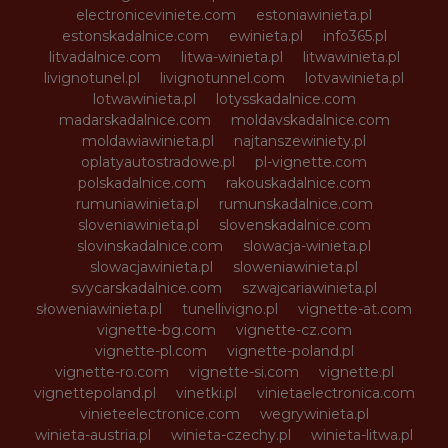
electroniceviniete.com
estoniawinieta.pl
estonskadalnice.com
ewinieta.pl
info365.pl
litvadalnice.com
litwa-winieta.pl
litwawinieta.pl
livignotunel.pl
livignotunnel.com
lotvawinieta.pl
lotwawinieta.pl
lotysskadalnice.com
madarskadalnice.com
moldavskadalnice.com
moldawiawinieta.pl
najtanszewiniety.pl
oplatyautostradowe.pl
pl-vignette.com
polskadalnice.com
rakouskadalnice.com
rumuniawinieta.pl
rumunskadalnice.com
sloveniawinieta.pl
slovenskadalnice.com
slovinskadalnice.com
slowacja-winieta.pl
slowacjawinieta.pl
sloweniawinieta.pl
svycarskadalnice.com
szwajcariawinieta.pl
słoweniawinieta.pl
tunellivigno.pl
vignette-at.com
vignette-bg.com
vignette-cz.com
vignette-pl.com
vignette-poland.pl
vignette-ro.com
vignette-si.com
vignette.pl
vignettepoland.pl
vinetki.pl
vinietaelectronica.com
vinieteelectronice.com
wegrywinieta.pl
winieta-austria.pl
winieta-czechy.pl
winieta-litwa.pl