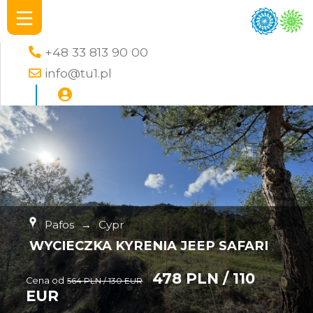
+48 33 813 90 00
info@tu1.pl
Pafos
→
Cypr
WYCIECZKA KYRENIA JEEP SAFARI
478 PLN / 110
Cena od
564 PLN / 130 EUR
EUR