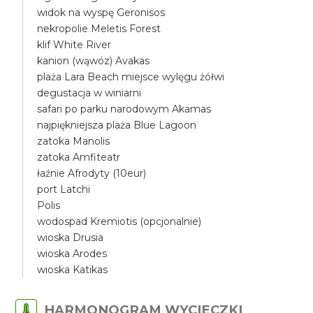
widok na wyspę Geronisos
nekropolie Meletis Forest
klif White River
kanion (wąwóz) Avakas
plaża Lara Beach miejsce wylęgu żółwi
degustacja w winiarni
safari po parku narodowym Akamas
najpiękniejsza plaża Blue Lagoon
zatoka Manolis
zatoka Amfiteatr
łaźnie Afrodyty (10eur)
port Latchi
Polis
wodospad Kremiotis (opcjonalnie)
wioska Drusia
wioska Arodes
wioska Katikas
HARMONOGRAM WYCIECZKI