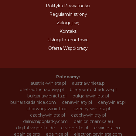
Polityka Prywatności
Regulamin strony
Zaloguj się
Kontakt
Usługi Internetowe
Oferta Współpracy
Polecamy:
austria-winieta.pl
austriawinieta.pl
bilet-autostradowy.pl
bilety-autostradowe.pl
bulgariawienieta.pl
bulgariawinieta.pl
bulharskadalnice.com
cenawiniety.pl
cenywiniet.pl
chorwacjawinieta.pl
czechy-winieta.pl
czechywinieta.pl
czechywiniety.pl
dalnicnipoplatky.com
dalnicniznamka.eu
digital-vignette.de
e-vignette.pl
e-winieta.eu
edalnice.org
edalnice.pl
electronicavinieta.com