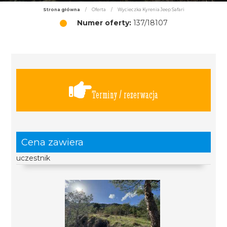
Strona główna
/
Oferta
/
Wycieczka Kyrenia Jeep Safari
Numer oferty:
137/18107
Terminy / rezerwacja
Cena zawiera
uczestnik