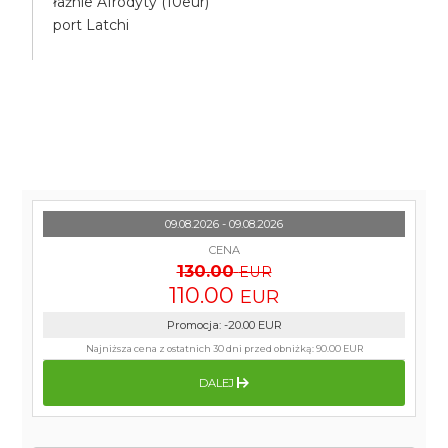
łaźnie Afrodyty (10eur)
port Latchi
09.08.2026 - 09.08.2026
CENA
130.00
EUR
110.00
EUR
Promocja
:
-20.00
EUR
Najniższa cena z ostatnich 30 dni przed obniżką:
90.00 EUR
DALEJ