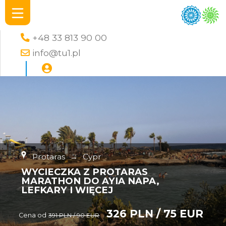
+48 33 813 90 00
info@tu1.pl
Protaras
→
Cypr
WYCIECZKA Z PROTARAS
MARATHON DO AYIA NAPA,
LEFKARY I WIĘCEJ
326 PLN / 75 EUR
Cena od
391 PLN / 90 EUR