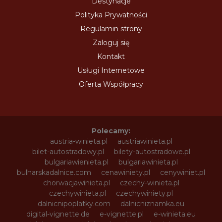
Destynacje
Polityka Prywatności
Regulamin strony
Zaloguj się
Kontakt
Usługi Internetowe
Oferta Współpracy
Polecamy:
austria-winieta.pl
austriawinieta.pl
bilet-autostradowy.pl
bilety-autostradowe.pl
bulgariawienieta.pl
bulgariawinieta.pl
bulharskadalnice.com
cenawiniety.pl
cenywiniet.pl
chorwacjawinieta.pl
czechy-winieta.pl
czechywinieta.pl
czechywiniety.pl
dalnicnipoplatky.com
dalnicniznamka.eu
digital-vignette.de
e-vignette.pl
e-winieta.eu