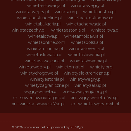
winieta-słowacja.pl
winieta-wegry.pl
winieta-węgry.pl
winieta.org
winietaaustria.pl
winietaaustriaonline.pl
winietaautostradowa.pl
winietabulgaria.pl
winietachorwacja.pl
winietaczechy.pl
winietaestonia.pl
winietalitwa.pl
winietalotwa.pl
winietamoldawia.pl
winietaonline.com
winietapolska.pl
winietarumunia.pl
winietaslovenia.pl
winietaslowacja.pl
winietaslowenia.pl
winietaszwajcaria.pl
winietasłowenia.pl
winietawegry.pl
winietomat.pl
winiety.org
winietydrogowe.pl
winietyelektroniczne.pl
winietyestonia.pl
winietywegry.pl
winietyzagraniczne.pl
winietyzakup.pl
węgry-winieta.pl
xn--sowacja-njb.org.pl
xn--soweniawinieta-gnc.pl
xn--wgry-winieta-4vb.pl
xn--winieta-sowacja-7sc.pl
xn--winieta-wgry-dwb.pl
© 2026 www.meribel.pl | powered by FENIQS