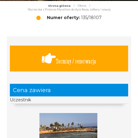
Strona główna
/
Oferta
/
Wycieczka z Protaras Marathon do Ayia Napa, Lefkary i więcej
Numer oferty:
135/18107
Terminy / rezerwacja
Cena zawiera
Uczestnik