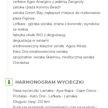
cerkiew Agioi Anargiroi z jaskinią Zangooly
zatoka i plaża Konnos Beach
zatoka Green Bay, najlepsze miejsce do nurkowania
plaża Figowa
Lefkara - górska wioska, znana z koronek i wyrobów
ze srebra
fabryka oliwki BIO z degustacją
degustacja w winiarni
średniowieczny klasztor żeński Agios Minas
Kato Dris średniowieczna wioska
opcjonalnie: wioska Skarinou, neolitycznia wioska
Chirokitiia
HARMONOGRAM WYCIECZKI
Trasa wycieczki: Larnaka - Ayia Napa - Cape Greco -
Protaras - Kato Dris - Lefkara - Larnaka
Długość trasy: 210 km
Podczas przejazdu przewidziano czas na postoje i