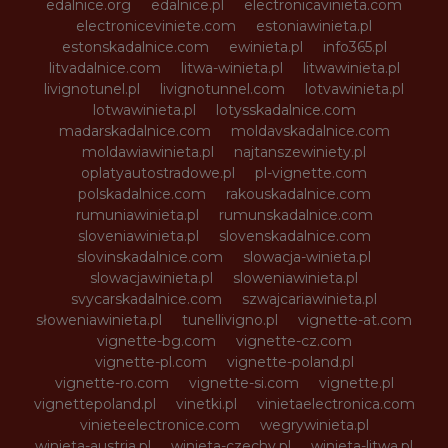
edalnice.org
edalnice.pl
electronicavinieta.com
electroniceviniete.com
estoniawinieta.pl
estonskadalnice.com
ewinieta.pl
info365.pl
litvadalnice.com
litwa-winieta.pl
litwawinieta.pl
livignotunel.pl
livignotunnel.com
lotvawinieta.pl
lotwawinieta.pl
lotysskadalnice.com
madarskadalnice.com
moldavskadalnice.com
moldawiawinieta.pl
najtanszewiniety.pl
oplatyautostradowe.pl
pl-vignette.com
polskadalnice.com
rakouskadalnice.com
rumuniawinieta.pl
rumunskadalnice.com
sloveniawinieta.pl
slovenskadalnice.com
slovinskadalnice.com
slowacja-winieta.pl
slowacjawinieta.pl
sloweniawinieta.pl
svycarskadalnice.com
szwajcariawinieta.pl
słoweniawinieta.pl
tunellivigno.pl
vignette-at.com
vignette-bg.com
vignette-cz.com
vignette-pl.com
vignette-poland.pl
vignette-ro.com
vignette-si.com
vignette.pl
vignettepoland.pl
vinetki.pl
vinietaelectronica.com
vinieteelectronice.com
wegrywinieta.pl
winieta-austria.pl
winieta-czechy.pl
winieta-litwa.pl