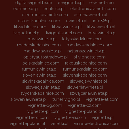
digital-vignette.de
e-vignette.pl
e-winieta.eu
edalnice.org
edalnice.pl
electronicavinieta.com
electroniceviniete.com
estoniawinieta.pl
estonskadalnice.com
ewinieta.pl
info365.pl
litvadalnice.com
litwa-winieta.pl
litwawinieta.pl
livignotunel.pl
livignotunnel.com
lotvawinieta.pl
lotwawinieta.pl
lotysskadalnice.com
madarskadalnice.com
moldavskadalnice.com
moldawiawinieta.pl
najtanszewiniety.pl
oplatyautostradowe.pl
pl-vignette.com
polskadalnice.com
rakouskadalnice.com
rumuniawinieta.pl
rumunskadalnice.com
sloveniawinieta.pl
slovenskadalnice.com
slovinskadalnice.com
slowacja-winieta.pl
slowacjawinieta.pl
sloweniawinieta.pl
svycarskadalnice.com
szwajcariawinieta.pl
słoweniawinieta.pl
tunellivigno.pl
vignette-at.com
vignette-bg.com
vignette-cz.com
vignette-pl.com
vignette-poland.pl
vignette-ro.com
vignette-si.com
vignette.pl
vignettepoland.pl
vinetki.pl
vinietaelectronica.com