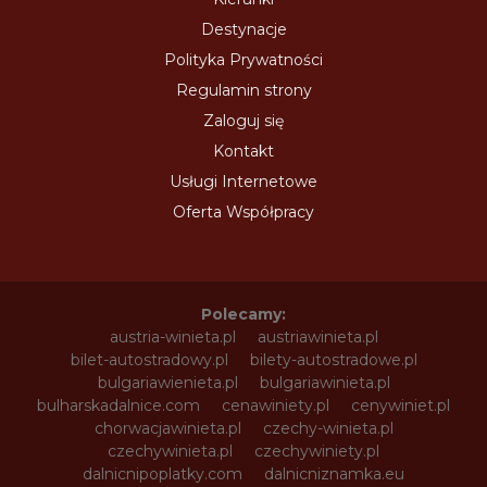
Destynacje
Polityka Prywatności
Regulamin strony
Zaloguj się
Kontakt
Usługi Internetowe
Oferta Współpracy
Polecamy:
austria-winieta.pl
austriawinieta.pl
bilet-autostradowy.pl
bilety-autostradowe.pl
bulgariawienieta.pl
bulgariawinieta.pl
bulharskadalnice.com
cenawiniety.pl
cenywiniet.pl
chorwacjawinieta.pl
czechy-winieta.pl
czechywinieta.pl
czechywiniety.pl
dalnicnipoplatky.com
dalnicniznamka.eu