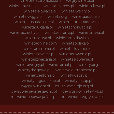
vinieteelectronice.com
wegrywinieta.pl
winieta-austria.pl
winieta-czechy.pl
winieta-litwa.pl
winieta-słowacja.pl
winieta-wegry.pl
winieta-węgry.pl
winieta.org
winietaaustria.pl
winietaaustriaonline.pl
winietaautostradowa.pl
winietabulgaria.pl
winietachorwacja.pl
winietaczechy.pl
winietaestonia.pl
winietalitwa.pl
winietalotwa.pl
winietamoldawia.pl
winietaonline.com
winietapolska.pl
winietarumunia.pl
winietaslovenia.pl
winietaslowacja.pl
winietaslowenia.pl
winietaszwajcaria.pl
winietasłowenia.pl
winietawegry.pl
winietomat.pl
winiety.org
winietydrogowe.pl
winietyelektroniczne.pl
winietyestonia.pl
winietywegry.pl
winietyzagraniczne.pl
winietyzakup.pl
węgry-winieta.pl
xn--sowacja-njb.org.pl
xn--soweniawinieta-gnc.pl
xn--wgry-winieta-4vb.pl
xn--winieta-sowacja-7sc.pl
xn--winieta-wgry-dwb.pl