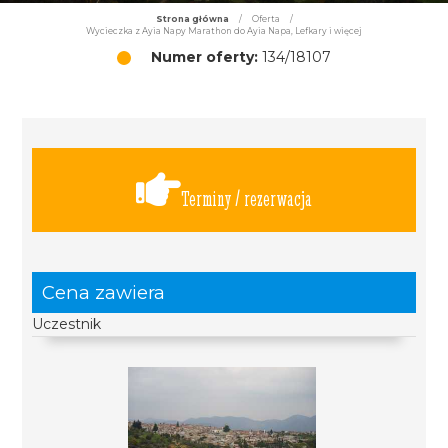
Strona główna
/
Oferta
/
Wycieczka z Ayia Napy Marathon do Ayia Napa, Lefkary i więcej
Numer oferty:
134/18107
Terminy / rezerwacja
Cena zawiera
Uczestnik