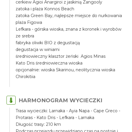
cerkiew Agioi Anargiroi z jaskinią Zangooly
zatoka i plaża Konnos Beach
zatoka Green Bay, najlepsze miejsce do nurkowania
plaża Figowa
Lefkara - górska wioska, znana z koronek i wyrobów
ze srebra
fabryka oliwki BIO z degustacją
degustacja w winiarni
średniowieczny klasztor żeński Agios Minas
Kato Dris średniowieczna wioska
opcjonalnie: wioska Skarinou, neolitycznia wioska
Chirokitiia
HARMONOGRAM WYCIECZKI
Trasa wycieczki: Larnaka - Ayia Napa - Cape Greco -
Protaras - Kato Dris - Lefkara - Larnaka
Długość trasy: 210 km
Podczas przejazdu przewidziano czas na postoje i