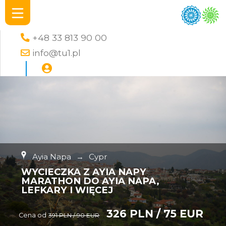
+48 33 813 90 00
info@tu1.pl
Ayia Napa
→
Cypr
WYCIECZKA Z AYIA NAPY
MARATHON DO AYIA NAPA,
LEFKARY I WIĘCEJ
326 PLN / 75 EUR
Cena od
391 PLN / 90 EUR