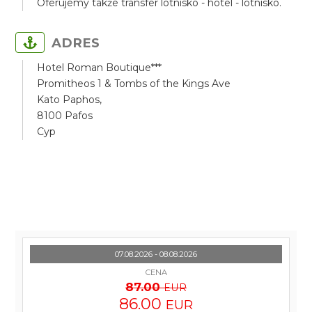
Oferujemy także transfer lotnisko - hotel - lotnisko.
ADRES
Hotel Roman Boutique***
Promitheos 1 & Tombs of the Kings Ave
Kato Paphos,
8100 Pafos
Cyp
07.08.2026 - 08.08.2026
CENA
87.00
EUR
86.00
EUR