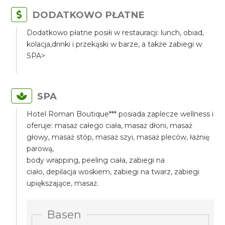
DODATKOWO PŁATNE
Dodatkowo płatne posiłi w restauracji: lunch, obiad,
kolacja,drinki i przekąski w barze, a także zabiegi w
SPA>
SPA
Hotel Roman Boutique*** posiada zaplecze wellness i
oferuje: masaż całego ciała, masaż dłoni, masaż
głowy, masaż stóp, masaż szyi, masaż pleców, łaźnię
parową,
body wrapping, peeling ciała, zabiegi na
ciało, depilacja woskiem, zabiegi na twarz, zabiegi
upiększające, masaż.
Basen