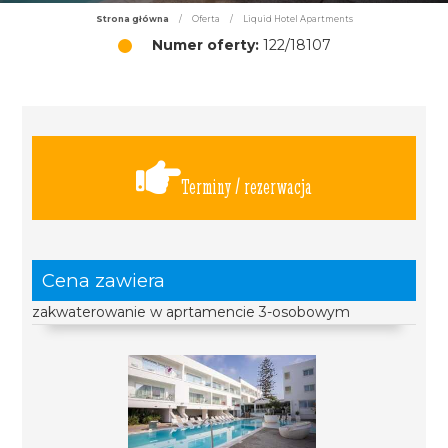
Strona główna
/
Oferta
/
Liquid Hotel Apartments
Numer oferty:
122/18107
Terminy / rezerwacja
Cena zawiera
zakwaterowanie w aprtamencie 3-osobowym