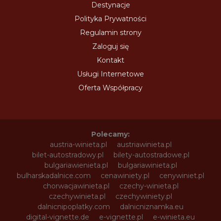
Destynacje
Polityka Prywatności
Regulamin strony
Zaloguj się
Kontakt
Usługi Internetowe
Oferta Współpracy
Polecamy:
austria-winieta.pl
austriawinieta.pl
bilet-autostradowy.pl
bilety-autostradowe.pl
bulgariawienieta.pl
bulgariawinieta.pl
bulharskadalnice.com
cenawiniety.pl
cenywiniet.pl
chorwacjawinieta.pl
czechy-winieta.pl
czechywinieta.pl
czechywiniety.pl
dalnicnipoplatky.com
dalnicniznamka.eu
digital-vignette.de
e-vignette.pl
e-winieta.eu