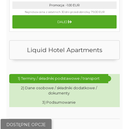
Promocja
:
-1.00
EUR
Najniższa cena z ostatnich 30 dni przed obniżką:
79.00 EUR
DALEJ
Liquid Hotel Apartments
1) Terminy / składniki podstawowe / transport
2) Dane osobowe / składniki dodatkowe /
dokumenty
3) Podsumowanie
DOSTĘPNE OPCJE