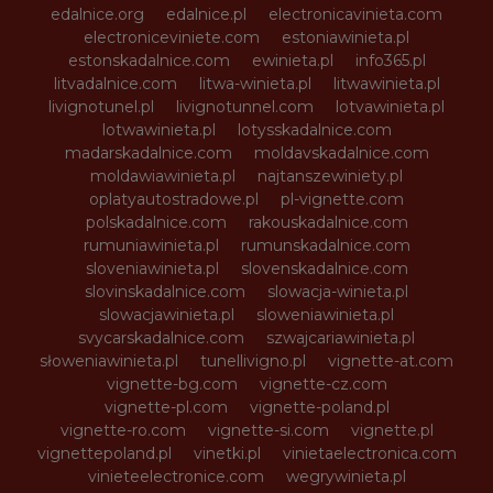
edalnice.org
edalnice.pl
electronicavinieta.com
electroniceviniete.com
estoniawinieta.pl
estonskadalnice.com
ewinieta.pl
info365.pl
litvadalnice.com
litwa-winieta.pl
litwawinieta.pl
livignotunel.pl
livignotunnel.com
lotvawinieta.pl
lotwawinieta.pl
lotysskadalnice.com
madarskadalnice.com
moldavskadalnice.com
moldawiawinieta.pl
najtanszewiniety.pl
oplatyautostradowe.pl
pl-vignette.com
polskadalnice.com
rakouskadalnice.com
rumuniawinieta.pl
rumunskadalnice.com
sloveniawinieta.pl
slovenskadalnice.com
slovinskadalnice.com
slowacja-winieta.pl
slowacjawinieta.pl
sloweniawinieta.pl
svycarskadalnice.com
szwajcariawinieta.pl
słoweniawinieta.pl
tunellivigno.pl
vignette-at.com
vignette-bg.com
vignette-cz.com
vignette-pl.com
vignette-poland.pl
vignette-ro.com
vignette-si.com
vignette.pl
vignettepoland.pl
vinetki.pl
vinietaelectronica.com
vinieteelectronice.com
wegrywinieta.pl