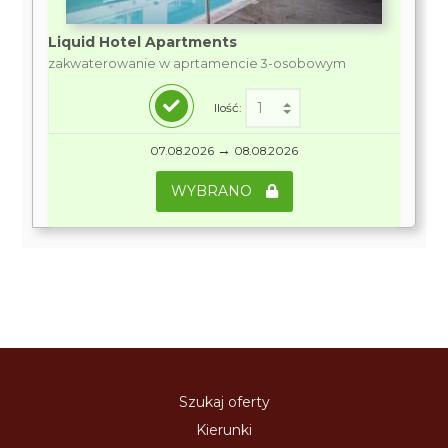
Liquid Hotel Apartments
zakwaterowanie w aprtamencie 3-osobowym
Ilość:
→
07.08.2026
08.08.2026
WYBRANO
Szukaj oferty
Kierunki