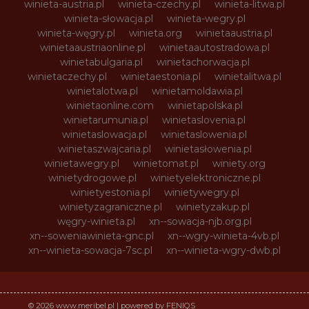
winieta-austria.pl
winieta-czechy.pl
winieta-litwa.pl
winieta-słowacja.pl
winieta-wegry.pl
winieta-węgry.pl
winieta.org
winietaaustria.pl
winietaaustriaonline.pl
winietaautostradowa.pl
winietabulgaria.pl
winietachorwacja.pl
winietaczechy.pl
winietaestonia.pl
winietalitwa.pl
winietalotwa.pl
winietamoldawia.pl
winietaonline.com
winietapolska.pl
winietarumunia.pl
winietaslovenia.pl
winietaslowacja.pl
winietaslowenia.pl
winietaszwajcaria.pl
winietasłowenia.pl
winietawegry.pl
winietomat.pl
winiety.org
winietydrogowe.pl
winietyelektroniczne.pl
winietyestonia.pl
winietywegry.pl
winietyzagraniczne.pl
winietyzakup.pl
węgry-winieta.pl
xn--sowacja-njb.org.pl
xn--soweniawinieta-gnc.pl
xn--wgry-winieta-4vb.pl
xn--winieta-sowacja-7sc.pl
xn--winieta-wgry-dwb.pl
© 2026 www.meribel.pl | powered by FENIQS