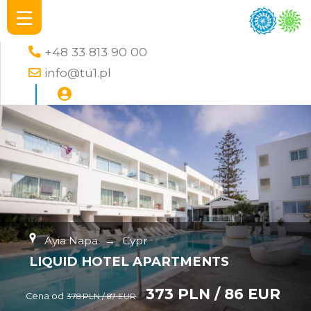
+48 33 813 90 00
info@tu1.pl
Ayia Napa
→
Cypr
LIQUID HOTEL APARTMENTS
373 PLN / 86 EUR
Cena od
378 PLN / 87 EUR