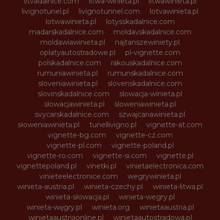
litvadalnice.com
litwa-winieta.pl
litwawinieta.pl
livignotunel.pl
livignotunnel.com
lotvawinieta.pl
lotwawinieta.pl
lotysskadalnice.com
madarskadalnice.com
moldavskadalnice.com
moldawiawinieta.pl
najtanszewiniety.pl
oplatyautostradowe.pl
pl-vignette.com
polskadalnice.com
rakouskadalnice.com
rumuniawinieta.pl
rumunskadalnice.com
sloveniawinieta.pl
slovenskadalnice.com
slovinskadalnice.com
slowacja-winieta.pl
slowacjawinieta.pl
sloweniawinieta.pl
svycarskadalnice.com
szwajcariawinieta.pl
słoweniawinieta.pl
tunellivigno.pl
vignette-at.com
vignette-bg.com
vignette-cz.com
vignette-pl.com
vignette-poland.pl
vignette-ro.com
vignette-si.com
vignette.pl
vignettepoland.pl
vinetki.pl
vinietaelectronica.com
vinieteelectronice.com
wegrywinieta.pl
winieta-austria.pl
winieta-czechy.pl
winieta-litwa.pl
winieta-słowacja.pl
winieta-wegry.pl
winieta-węgry.pl
winieta.org
winietaaustria.pl
winietaaustriaonline.pl
winietaautostradowa.pl