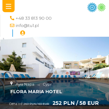
+48 33 813 90 00
info@tu1.pl
Ayia Napa
→
Cypr
FLORA MARIA HOTEL
252 PLN / 58 EUR
Cena od
260 PLN / 60 EUR