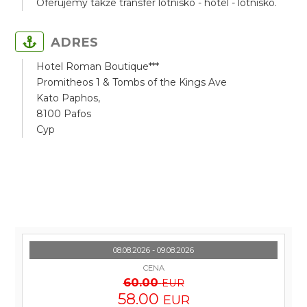
Oferujemy także transfer lotnisko - hotel - lotnisko.
ADRES
Hotel Roman Boutique***
Promitheos 1 & Tombs of the Kings Ave
Kato Paphos,
8100 Pafos
Cyp
08.08.2026 - 09.08.2026
CENA
60.00
EUR
58.00
EUR