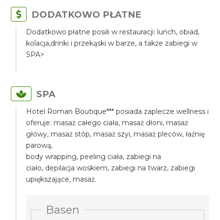
DODATKOWO PŁATNE
Dodatkowo płatne posiłi w restauracji: lunch, obiad,
kolacja,drinki i przekąski w barze, a także zabiegi w
SPA>
SPA
Hotel Roman Boutique*** posiada zaplecze wellness i
oferuje: masaż całego ciała, masaż dłoni, masaż
głowy, masaż stóp, masaż szyi, masaż pleców, łaźnię
parową,
body wrapping, peeling ciała, zabiegi na
ciało, depilacja woskiem, zabiegi na twarz, zabiegi
upiększające, masaż.
Basen