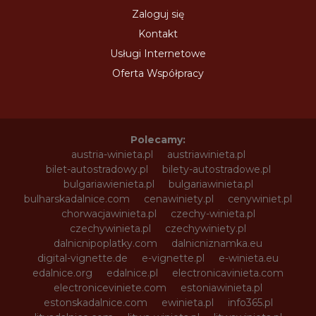
Zaloguj się
Kontakt
Usługi Internetowe
Oferta Współpracy
Polecamy:
austria-winieta.pl
austriawinieta.pl
bilet-autostradowy.pl
bilety-autostradowe.pl
bulgariawienieta.pl
bulgariawinieta.pl
bulharskadalnice.com
cenawiniety.pl
cenywiniet.pl
chorwacjawinieta.pl
czechy-winieta.pl
czechywinieta.pl
czechywiniety.pl
dalnicnipoplatky.com
dalnicniznamka.eu
digital-vignette.de
e-vignette.pl
e-winieta.eu
edalnice.org
edalnice.pl
electronicavinieta.com
electroniceviniete.com
estoniawinieta.pl
estonskadalnice.com
ewinieta.pl
info365.pl