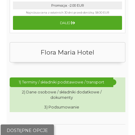
Promocja
:
-2.00
EUR
Najniższa cena z ostatnich 30 dni przed obniżką:
58.00 EUR
DALEJ
Flora Maria Hotel
1) Terminy / składniki podstawowe / transport
2) Dane osobowe / składniki dodatkowe /
dokumenty
3) Podsumowanie
DOSTĘPNE OPCJE