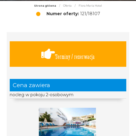
Strona główna
/
Oferta
/
Flora Maria Hotel
Numer oferty:
121/18107
Terminy / rezerwacja
Cena zawiera
nocleg w pokoju 2-osobowym