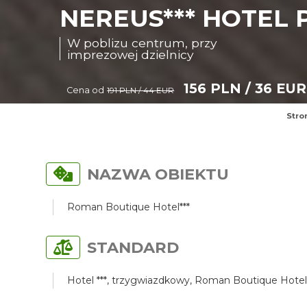
NEREUS*** HOTEL 
W poblizu centrum, przy
imprezowej dzielnicy
156 PLN / 36 EUR
Cena od
191 PLN / 44 EUR
Stro
NAZWA OBIEKTU
Roman Boutique Hotel***
STANDARD
Hotel ***, trzygwiazdkowy, Roman Boutique Hotel