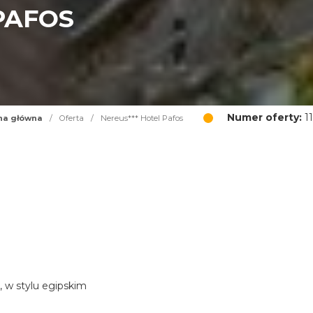
PAFOS
Numer oferty:
11
na główna
/
Oferta
/
Nereus*** Hotel Pafos
, w stylu egipskim