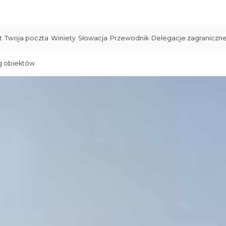
t
Twoja poczta
Winiety
Słowacja
Przewodnik
Delegacje zagraniczn
g obiektów