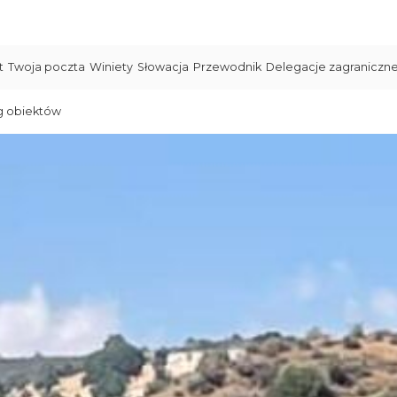
t
Twoja poczta
Winiety
Słowacja
Przewodnik
Delegacje zagraniczn
g obiektów