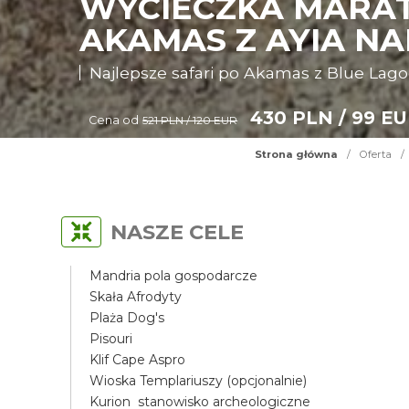
WYCIECZKA MARAT
AKAMAS Z AYIA N
Najlepsze safari po Akamas z Blue Lag
430 PLN / 99 E
Cena od
521 PLN / 120 EUR
Strona główna
/
Oferta
/
NASZE CELE
Mandria pola gospodarcze
Skała Afrodyty
Plaża Dog's
Pisouri
Klif Cape Aspro
Wioska Templariuszy (opcjonalnie)
Kurion stanowisko archeologiczne