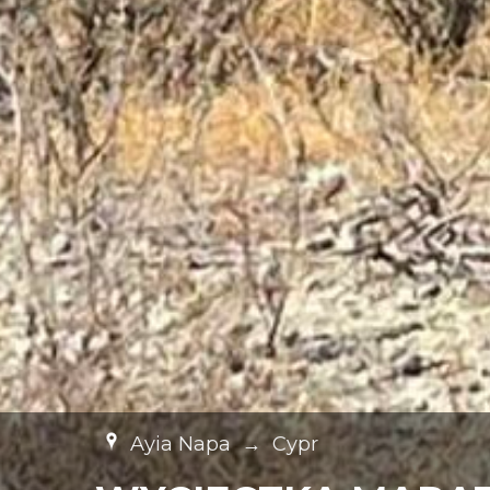
Ayia Napa
→
Cypr