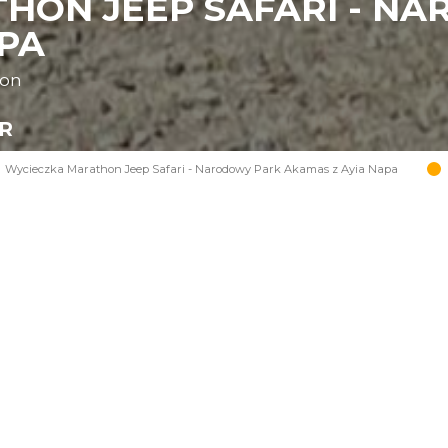
HON JEEP SAFARI - N
APA
oon
UR
Wycieczka Marathon Jeep Safari - Narodowy Park Akamas z Ayia Napa