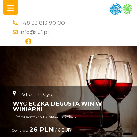
+48 33 813 90 00
info@tu1.pl
Pafos
→
Cypr
WYCIECZKA DEGUSTA WIN W
WINIARNI
WIna cypryjskie najlepsze na świecie
26 PLN
/ 6 EUR
Cena od