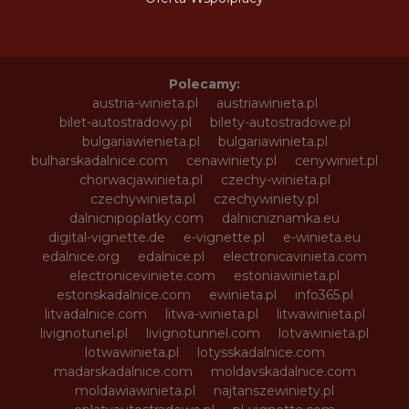
Polecamy:
austria-winieta.pl
austriawinieta.pl
bilet-autostradowy.pl
bilety-autostradowe.pl
bulgariawienieta.pl
bulgariawinieta.pl
bulharskadalnice.com
cenawiniety.pl
cenywiniet.pl
chorwacjawinieta.pl
czechy-winieta.pl
czechywinieta.pl
czechywiniety.pl
dalnicnipoplatky.com
dalnicniznamka.eu
digital-vignette.de
e-vignette.pl
e-winieta.eu
edalnice.org
edalnice.pl
electronicavinieta.com
electroniceviniete.com
estoniawinieta.pl
estonskadalnice.com
ewinieta.pl
info365.pl
litvadalnice.com
litwa-winieta.pl
litwawinieta.pl
livignotunel.pl
livignotunnel.com
lotvawinieta.pl
lotwawinieta.pl
lotysskadalnice.com
madarskadalnice.com
moldavskadalnice.com
moldawiawinieta.pl
najtanszewiniety.pl