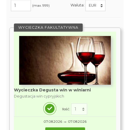
Waluta:
(max. 999)
WYCIECZKA FAKULTATYWNA
Wycieczka Degusta win w winiarni
Degustacja win cypryjskich
Ilość:
→
07.08.2026
07.08.2026