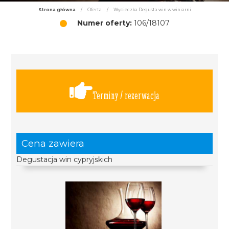
Strona główna
/
Oferta
/
Wycieczka Degusta win w winiarni
Numer oferty:
106/18107
Terminy / rezerwacja
Cena zawiera
Degustacja win cypryjskich