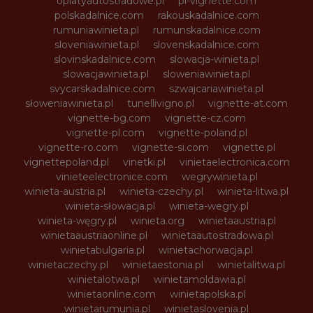
oplatyautostradowe.pl
pl-vignette.com
polskadalnice.com
rakouskadalnice.com
rumuniawinieta.pl
rumunskadalnice.com
sloveniawinieta.pl
slovenskadalnice.com
slovinskadalnice.com
slowacja-winieta.pl
slowacjawinieta.pl
sloweniawinieta.pl
svycarskadalnice.com
szwajcariawinieta.pl
słoweniawinieta.pl
tunellivigno.pl
vignette-at.com
vignette-bg.com
vignette-cz.com
vignette-pl.com
vignette-poland.pl
vignette-ro.com
vignette-si.com
vignette.pl
vignettepoland.pl
vinetki.pl
vinietaelectronica.com
vinieteelectronice.com
wegrywinieta.pl
winieta-austria.pl
winieta-czechy.pl
winieta-litwa.pl
winieta-słowacja.pl
winieta-wegry.pl
winieta-węgry.pl
winieta.org
winietaaustria.pl
winietaaustriaonline.pl
winietaautostradowa.pl
winietabulgaria.pl
winietachorwacja.pl
winietaczechy.pl
winietaestonia.pl
winietalitwa.pl
winietalotwa.pl
winietamoldawia.pl
winietaonline.com
winietapolska.pl
winietarumunia.pl
winietaslovenia.pl