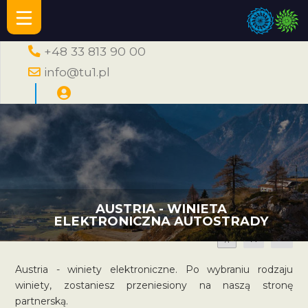
+48 33 813 90 00
info@tu1.pl
AUSTRIA - WINIETA
ELEKTRONICZNA AUTOSTRADY
A
A
A
Austria - winiety elektroniczne. Po wybraniu rodzaju
winiety, zostaniesz przeniesiony na naszą stronę
partnerską.