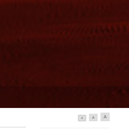
A
A
A