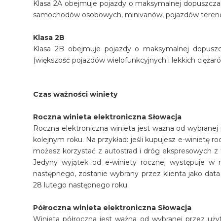
Klasa 2A obejmuje pojazdy o maksymalnej dopuszczaln
samochodów osobowych, minivanów, pojazdów tereno
Klasa 2B
Klasa 2B obejmuje pojazdy o maksymalnej dopuszcz
(większość pojazdów wielofunkcyjnych i lekkich ciężar
Czas ważności winiety
Roczna winieta elektroniczna Słowacja
Roczna elektroniczna winieta jest ważna od wybrane
kolejnym roku. Na przykład: jeśli kupujesz e-winietę r
możesz korzystać z autostrad i dróg ekspresowych z tą
Jedyny wyjątek od e-winiety rocznej występuje w r
następnego, zostanie wybrany przez klienta jako dat
28 lutego następnego roku.
Półroczna winieta elektroniczna Słowacja
Winieta półroczna jest ważna od wybranej przez uż