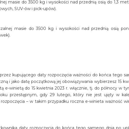
ej masie do 3500 kg i wysokości nad przednią osią do 1,3 met
wych, SUV-ów i pick-upów).
alnej masie do 3500 kg i wysokości nad przednią osią pon
ówek).
j przez kupującego daty rozpoczęcia ważności do końca tego 
oczną i jako datę początkową jej obowiązywania wybierzesz 15 kwie
 e-winietą do 15 kwietnia 2023 r. włącznie, tj. do północy w ty
oku przestępnym, gdy 29 lutego, który nie jest ujęty w kal
a rozpoczęcia – w takim przypadku roczna e-winieta ważność w
ytkownika daty rozpoczęcia do końca tego samego dnia po upł