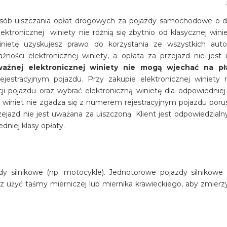
ób uiszczania opłat drogowych za pojazdy samochodowe o d
ktronicznej winiety nie różnią się zbytnio od klasycznej wini
inietę uzyskujesz prawo do korzystania ze wszystkich auto
ości elektronicznej winiety, a opłata za przejazd nie jest 
ażnej elektronicznej winiety nie mogą wjechać na pł
jestracyjnym pojazdu. Przy zakupie elektronicznej winiety 
acji pojazdu oraz wybrać elektroniczną winietę dla odpowiedniej 
h winiet nie zgadza się z numerem rejestracyjnym pojazdu poru
ejazd nie jest uważana za uiszczoną. Klient jest odpowiedzialn
niej klasy opłaty.
y silnikowe (np. motocykle). Jednotorowe pojazdy silnikowe 
 użyć taśmy mierniczej lub miernika krawieckiego, aby zmierz