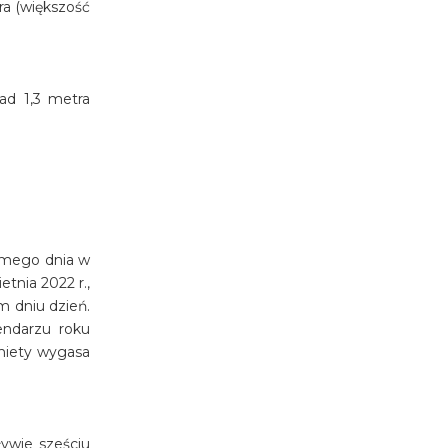
ra (większość
ad 1,3 metra
samego dnia w
tnia 2022 r.,
m dniu dzień.
endarzu roku
iniety wygasa
ywie sześciu