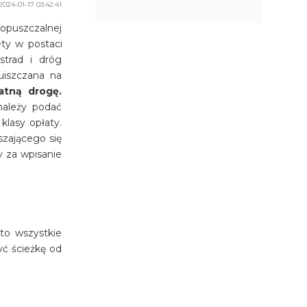
2024-01-17 03:42:41
opuszczalnej
ety w postaci
strad i dróg
uiszczana na
atną drogę.
należy podać
klasy opłaty.
szającego się
y za wpisanie
to wszystkie
yć ścieżkę od