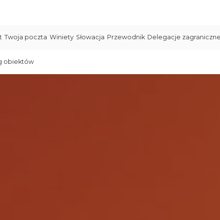
t
Twoja poczta
Winiety
Słowacja
Przewodnik
Delegacje zagraniczn
g obiektów