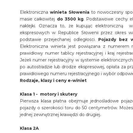
Elektroniczna
winieta Słowenia
to nowoczesny spos
masie całkowitej
do 3500 kg
. Podstawowe cechy ele
naklejki. Oznacza to, że kupując elektroniczną w
ekspresowych w Republice Słowenii przez okres ważn
podstawie przejechanej odległości.
Pojazdy bez w
Elektroniczna winieta jest powiązana z numerem re
prawidłowy numer tablicy rejestracyjnej i kraj rejestr
Jeżeli numer rejestracyjny w systemie elektroncznyc
po autostradzie lub drodze ekspresowej, opłata za prz
prawidłowego numeru rejestracyjnego i wybór odpowied
Rodzaje, klasy i ceny e-winiet
Klasa 1 - motory i skutery
Pierwsza klasa płatna obejmuje jednośladowe pojazd
pojazdy o szerokości toru do 50 centymetrów. Możesz
jednej zewnętrznej krawędzi do drugiej.
Klasa 2A