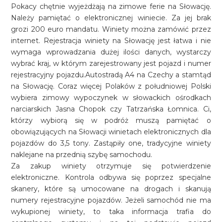
Pokacy chętnie wyjeżdżają na zimowe ferie na Słowację.
Należy pamiętać o elektronicznej winiecie. Za jej brak
grozi 200 euro mandatu. Winiety można zamówić przez
internet. Rejestracja winiety na Słowację jest łatwa i nie
wymaga wprowadzania dużej ilości danych, wystarczy
wybrać kraj, w którym zarejestrowany jest pojazd i numer
rejestracyjny pojazdu.Autostradą A4 na Czechy a stamtąd
na Słowację. Coraz więcej Polaków z południowej Polski
wybiera zimowy wypoczynek w słowackich ośrodkach
narciarskich Jasna Chopok czy Tatrzańska Łomnica. Ci,
którzy wybiorą się w podróż muszą pamiętać o
obowiązujących na Słowacji winietach elektronicznych dla
pojazdów do 3,5 tony. Zastąpiły one, tradycyjne winiety
naklejane na przednią szybę samochodu.
Za zakup winiety otrzymuje się potwierdzenie
elektroniczne. Kontrola odbywa się poprzez specjalne
skanery, które są umocowane na drogach i skanują
numery rejestracyjne pojazdów. Jeżeli samochód nie ma
wykupionej winiety, to taka informacja trafia do