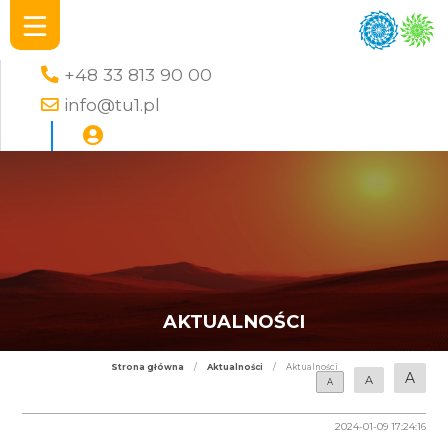
+48 33 813 90 00
info@tu1.pl
AKTUALNOŚCI
Strona główna
/
Aktualności
/
Aktualności
A
A
A
2024-01-09 17:24:16