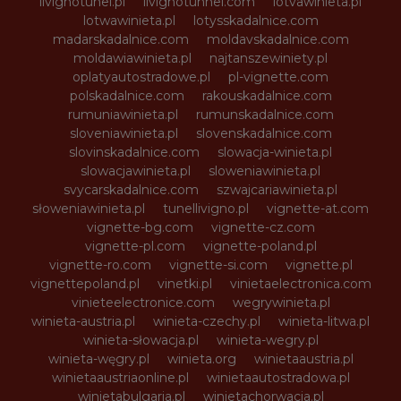
livignotunel.pl
livignotunnel.com
lotvawinieta.pl
lotwawinieta.pl
lotysskadalnice.com
madarskadalnice.com
moldavskadalnice.com
moldawiawinieta.pl
najtanszewiniety.pl
oplatyautostradowe.pl
pl-vignette.com
polskadalnice.com
rakouskadalnice.com
rumuniawinieta.pl
rumunskadalnice.com
sloveniawinieta.pl
slovenskadalnice.com
slovinskadalnice.com
slowacja-winieta.pl
slowacjawinieta.pl
sloweniawinieta.pl
svycarskadalnice.com
szwajcariawinieta.pl
słoweniawinieta.pl
tunellivigno.pl
vignette-at.com
vignette-bg.com
vignette-cz.com
vignette-pl.com
vignette-poland.pl
vignette-ro.com
vignette-si.com
vignette.pl
vignettepoland.pl
vinetki.pl
vinietaelectronica.com
vinieteelectronice.com
wegrywinieta.pl
winieta-austria.pl
winieta-czechy.pl
winieta-litwa.pl
winieta-słowacja.pl
winieta-wegry.pl
winieta-węgry.pl
winieta.org
winietaaustria.pl
winietaaustriaonline.pl
winietaautostradowa.pl
winietabulgaria.pl
winietachorwacja.pl